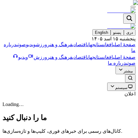
دری
پښتو
English
پنجشنبه ۱۵ اسد ۱۴۰۵
صفحۀ اصلی
افغانستان
جهان
اقتصادی
فرهنگ و هنر
ورزش
ویدیو
صوتی
درباره
ما
صفحۀ اصلی
افغانستان
جهان
اقتصادی
فرهنگ و هنر
ورزش
ویدیو
صوتی
درباره ما
بیشتر
سیستم
اعلان
Loading…
ما را دنبال کنید
کانال‌های رسمی برای خبرهای فوری، کلیپ‌ها و تازه‌سازی‌ها.