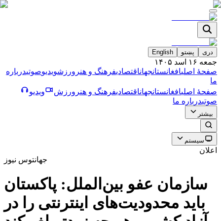
دری
پښتو
English
جمعه ۱۶ اسد ۱۴۰۵
صفحۀ اصلی
افغانستان
جهان
اقتصادی
فرهنگ و هنر
ورزش
ویدیو
صوتی
درباره
ما
صفحۀ اصلی
افغانستان
جهان
اقتصادی
فرهنگ و هنر
ورزش
ویدیو
صوتی
درباره ما
بیشتر
سیستم
اعلان
جهان
توس نیوز
سازمان عفو بین‌الملل: پاکستان
باید محدودیت‌های اینترنتی را در