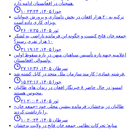
همچنان در افغانستان ادامه دارد.
۱۰ جوزا ۱۴۰۵، ۲۳:۲۴
ترکیه به ۲۰ هزار افغان در بخش دامداری و پرورش حیوانات
ویزای کاری داده است.
۲۶ ثور ۱۴۰۵، ۰۷:۲۵
جمعه خان فاتح كيست و چگونه اين فرمانده ناراضى به لشكر
١٠ هزار نفرى رسيد؟
۳۱ جوزا ۱۴۰۵، ۱۹:۱۲
اعلاميه جبهه تازه تأسيس سپاهيان ميهن در باره سقوط اولين
ولسوالى افغانستان.
۲۷ سرطان ۱۴۰۵، ۱۶:۳۶
فرشته عمادى؛ كارمند سازمان ملل متحد در كابل كشته شد.
۱۵ جوزا ۱۴۰۵، ۲۲:۱۶
امسو: در حال حاضر ۸ خبرنگار افغان در زندان‌ های طالبان
محبوس هستند.
۲۱ ثور ۱۴۰۵، ۲۰:۰۴
طالبان در بدخشان، فرمانده پیشین محلی خود «جمعه خان»
را بازداشت کردند.
۱۰ سرطان ۱۴۰۵، ۲۰:۲۴
منابع؛ تحركات نظامى جمعه خان فاتح در ولايت بدخشان