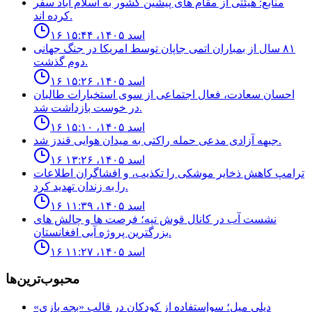
منابع: هيئتى از مقام هاى پيشين كشور به اسلام آباد سفر
كرده اند.
۱۶ اسد ۱۴۰۵، ۱۵:۴۴
٨١ سال از بمباران اتمى جاپان توسط امريكا در جنگ جهانى
دوم گذشت.
۱۶ اسد ۱۴۰۵، ۱۵:۲۶
احسان سعادت، فعال اجتماعى از سوى استخبارات طالبان
در خوست بازداشت شد.
۱۶ اسد ۱۴۰۵، ۱۵:۱۰
جبهه آزادى مدعى حمله راكتى به ميدان هوايى قندز شد.
۱۶ اسد ۱۴۰۵، ۱۳:۲۶
ترامپ كاهش ذخاير موشكى را تكذيب، و افشاگران اطلاعات
را به زندان تهديد كرد.
۱۶ اسد ۱۴۰۵، ۱۱:۳۹
نشست آب در كانال قوش تپه؛ فرصت ها و چالش هاى
بزرگترين پروژه آبى افغانستان.
۱۶ اسد ۱۴۰۵، ۱۱:۲۷
محبوب‌ترین‌ها
ديلى ميل؛ سوإستفاده از كودكان در قالب «بجه بازى»