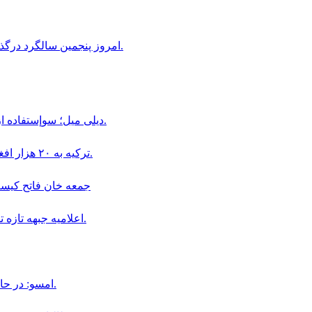
امروز پنجمین سالگرد درگذشت استاد عبدالله عاطفی، شخصیت فرهنگی افغانستان است.
ديلى ميل؛ سوإستفاده از كودكان در قالب «بجه بازى» همچنان در افغانستان ادامه دارد.
ترکیه به ۲۰ هزار افغان در بخش دامداری و پرورش حیوانات ویزای کاری داده است.
جمعه خان فاتح كيست و چگو
اعلاميه جبهه تازه تأسيس سپاهيان ميهن در باره سقوط اولين ولسوالى افغانستان.
امسو: در حال حاضر ۸ خبرنگار افغان در زندان‌ های طالبان محبوس هستند.