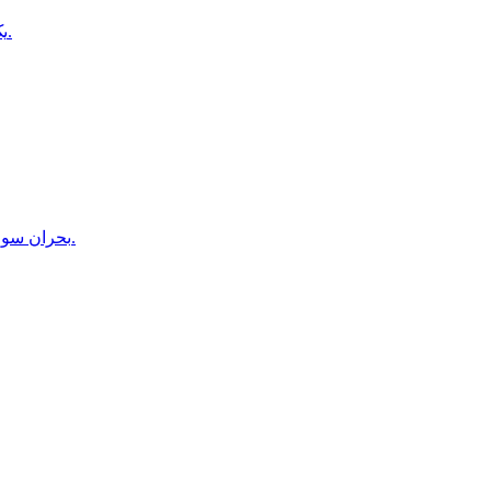
یک خبرنگار طلوع‌نیوز در بدخشان از سوی طالبان بازداشت شده است.
بحران سوءتغذیه در هلمند؛ مراکز درمانی دیگر ظرفیت پذیرش بیماران را ندارند.