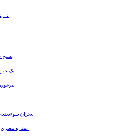
نمايندگان شهرک اميد سبز در اعتراض به دستور تخليه، راهى قندهار شدند.
شیخ حسینه: به بنگلادش بازمی‌گردم و خود را تسلیم محاکمه می‌کنم.
یک خبرنگار طلوع‌نیوز در بدخشان از سوی طالبان بازداشت شده است.
برخورد صاعقه با زمين مسابقه فوتبال در تايلند، يك بازيكن جان باخت.
بحران سوءتغذیه در هلمند؛ مراکز درمانی دیگر ظرفیت پذیرش بیماران را ندارند.
ستاره مصرى فوتبال، در آستانه پيوستن به باشگاه ترابزون اسپور تركيه است.