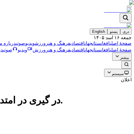
دری
پښتو
English
جمعه ۱۶ اسد ۱۴۰۵
صفحۀ اصلی
افغانستان
جهان
اقتصادی
فرهنگ و هنر
ورزش
ویدیو
صوتی
درباره ما
صفحۀ اصلی
افغانستان
جهان
اقتصادی
فرهنگ و هنر
ورزش
ویدیو
صوتی
در
بیشتر
سیستم
اعلان
در گیری در امتداد خط دیورند میان خیبر و دوربابا؛ سه سرباز پاکستانی زخمی شده‌اند.