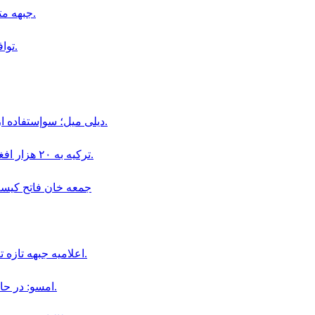
جبهه متحد قرارگاه طالبان را در ولایت غور مورد حمله قرار داده است.
توافق دفاعى سه جانبه عربستان سعودى تركيه و پاكستان در مكه.
ديلى ميل؛ سوإستفاده از كودكان در قالب «بجه بازى» همچنان در افغانستان ادامه دارد.
ترکیه به ۲۰ هزار افغان در بخش دامداری و پرورش حیوانات ویزای کاری داده است.
جمعه خان فاتح كيست و چگو
اعلاميه جبهه تازه تأسيس سپاهيان ميهن در باره سقوط اولين ولسوالى افغانستان.
امسو: در حال حاضر ۸ خبرنگار افغان در زندان‌ های طالبان محبوس هستند.