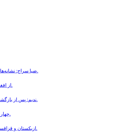
ضیا سراج: نشانه‌های پایان دومین دوره حاکمیت طالبان در حال آشکار شدن است.
از افغانستان تا آلمان؛ داستان نویسندگی شبنم و حمایت او از دختران.
ندیم: پس از بازگشت طالبان به قدرت، به تحصیلات عالی توجه ویژه‌ای شده است.
چهار كودک در پى انفجار ماين در ولسوالى رخه پنجشير زخمى شدند.
ازبکستان و قزاقستان توافق‌نامه‌ای برای صادرات کالا به افغانستان امضا کرده‌اند.