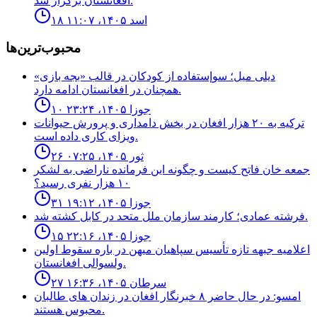
افغانستان برگزار شد.
۱۸ اسد ۱۴۰۵، ۱۱:۰۷
محبوب‌ترین‌ها
ديلى ميل؛ سوإستفاده از كودكان در قالب «بجه بازى»
همچنان در افغانستان ادامه دارد.
۱۰ جوزا ۱۴۰۵، ۲۳:۲۴
ترکیه به ۲۰ هزار افغان در بخش دامداری و پرورش حیوانات
ویزای کاری داده است.
۲۶ ثور ۱۴۰۵، ۰۷:۲۵
جمعه خان فاتح كيست و چگونه اين فرمانده ناراضى به لشكر
١٠ هزار نفرى رسيد؟
۳۱ جوزا ۱۴۰۵، ۱۹:۱۲
فرشته عمادى؛ كارمند سازمان ملل متحد در كابل كشته شد.
۱۵ جوزا ۱۴۰۵، ۲۲:۱۶
اعلاميه جبهه تازه تأسيس سپاهيان ميهن در باره سقوط اولين
ولسوالى افغانستان.
۲۷ سرطان ۱۴۰۵، ۱۶:۳۶
امسو: در حال حاضر ۸ خبرنگار افغان در زندان‌ های طالبان
محبوس هستند.