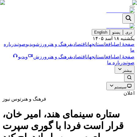
دری
پښتو
English
یکشنبه ۱۸ اسد ۱۴۰۵
صفحۀ اصلی
افغانستان
جهان
اقتصادی
فرهنگ و هنر
ورزش
ویدیو
صوتی
درباره
ما
صفحۀ اصلی
افغانستان
جهان
اقتصادی
فرهنگ و هنر
ورزش
ویدیو
صوتی
درباره ما
بیشتر
سیستم
اعلان
فرهنگ و هنر
توس نیوز
ستاره سینمای هند، امیر خان،
قرار است فردا با گوری سپرت