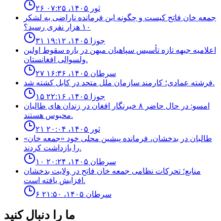
۲۶ ثور ۱۴۰۵، ۰۷:۲۵
جمعه خان فاتح كيست و چگونه اين فرمانده ناراضى به لشكر
١٠ هزار نفرى رسيد؟
۳۱ جوزا ۱۴۰۵، ۱۹:۱۲
اعلاميه جبهه تازه تأسيس سپاهيان ميهن در باره سقوط اولين
ولسوالى افغانستان.
۲۷ سرطان ۱۴۰۵، ۱۶:۳۶
فرشته عمادى؛ كارمند سازمان ملل متحد در كابل كشته شد.
۱۵ جوزا ۱۴۰۵، ۲۲:۱۶
امسو: در حال حاضر ۸ خبرنگار افغان در زندان‌ های طالبان
محبوس هستند.
۲۱ ثور ۱۴۰۵، ۲۰:۰۴
طالبان در بدخشان، فرمانده پیشین محلی خود «جمعه خان»
را بازداشت کردند.
۱۰ سرطان ۱۴۰۵، ۲۰:۲۴
منابع؛ تحركات نظامى جمعه خان فاتح در ولايت بدخشان
افزايش يافته است.
۶ سرطان ۱۴۰۵، ۲۱:۵۰
ما را دنبال کنید