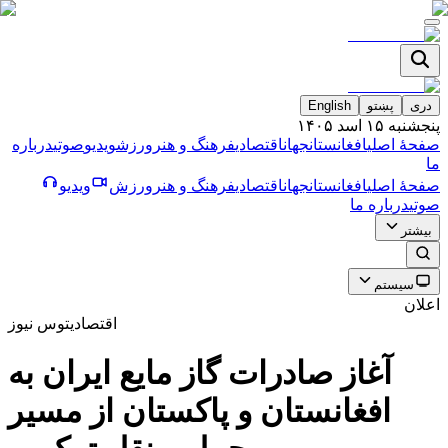
دری
پښتو
English
پنجشنبه ۱۵ اسد ۱۴۰۵
صفحۀ اصلی
افغانستان
جهان
اقتصادی
فرهنگ و هنر
ورزش
ویدیو
صوتی
درباره
ما
صفحۀ اصلی
افغانستان
جهان
اقتصادی
فرهنگ و هنر
ورزش
ویدیو
صوتی
درباره ما
بیشتر
سیستم
اعلان
اقتصادی
توس نیوز
آغاز صادرات گاز مايع ايران به
افغانستان و پاكستان از مسير