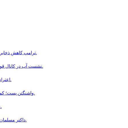
ترامپ كاهش ذخاير موشكى را تكذيب، و افشاگران اطلاعات را به زندان تهديد كرد.
نشست آب در كانال قوش تپه؛ فرصت ها و چالش هاى بزرگترين پروژه آبى افغانستان.
اعتراضات گسترده در پاكستان همزمان با سالگرد حبس عمران خان.
واشنگتن پست؛ كمبود موشک گزينه هاى ترامپ براى حمله به ايران را محدود كرد.
طالبان از كشف ميليون ها ارز خارجى در بندر حيرتان خبر دادند.
داكتر مسلمان مصرى تبار پيروز انتخابات مقدماتى دموكرات ها در امريكا شد.