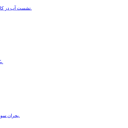
نشست آب در كانال قوش تپه؛ فرصت ها و چالش هاى بزرگترين پروژه آبى افغانستان.
یک خبرنگار طلوع‌نیوز در بدخشان از سوی طالبان بازداشت شده است.
بحران سوءتغذیه در هلمند؛ مراکز درمانی دیگر ظرفیت پذیرش بیماران را ندارند.