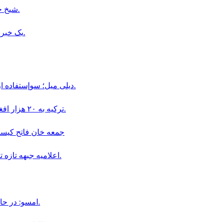
شیخ حسینه: به بنگلادش بازمی‌گردم و خود را تسلیم محاکمه می‌کنم.
یک خبرنگار طلوع‌نیوز در بدخشان از سوی طالبان بازداشت شده است.
ديلى ميل؛ سوإستفاده از كودكان در قالب «بجه بازى» همچنان در افغانستان ادامه دارد.
ترکیه به ۲۰ هزار افغان در بخش دامداری و پرورش حیوانات ویزای کاری داده است.
جمعه خان فاتح كيست و چگو
اعلاميه جبهه تازه تأسيس سپاهيان ميهن در باره سقوط اولين ولسوالى افغانستان.
امسو: در حال حاضر ۸ خبرنگار افغان در زندان‌ های طالبان محبوس هستند.