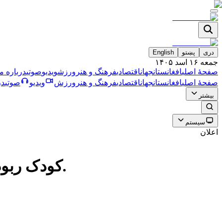
دری
پښتو
English
جمعه ۱۶ اسد ۱۴۰۵
صفحۀ اصلی
افغانستان
جهان
اقتصادی
فرهنگ و هنر
ورزش
ویدیو
صوتی
درباره ما
صفحۀ اصلی
افغانستان
جهان
اقتصادی
فرهنگ و هنر
ورزش
ویدیو
صوتی
در
بیشتر
سیستم
اعلان
كودک ربوده شده در قندوز پس از ناتوانى خانواده در پرداخت پول، به قتل رسيد.