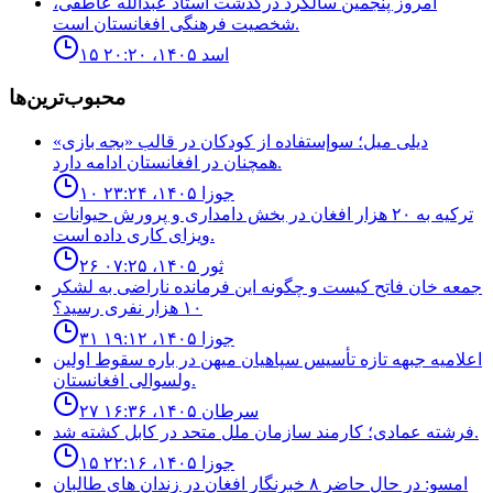
امروز پنجمین سالگرد درگذشت استاد عبدالله عاطفی،
شخصیت فرهنگی افغانستان است.
۱۵ اسد ۱۴۰۵، ۲۰:۲۰
محبوب‌ترین‌ها
ديلى ميل؛ سوإستفاده از كودكان در قالب «بجه بازى»
همچنان در افغانستان ادامه دارد.
۱۰ جوزا ۱۴۰۵، ۲۳:۲۴
ترکیه به ۲۰ هزار افغان در بخش دامداری و پرورش حیوانات
ویزای کاری داده است.
۲۶ ثور ۱۴۰۵، ۰۷:۲۵
جمعه خان فاتح كيست و چگونه اين فرمانده ناراضى به لشكر
١٠ هزار نفرى رسيد؟
۳۱ جوزا ۱۴۰۵، ۱۹:۱۲
اعلاميه جبهه تازه تأسيس سپاهيان ميهن در باره سقوط اولين
ولسوالى افغانستان.
۲۷ سرطان ۱۴۰۵، ۱۶:۳۶
فرشته عمادى؛ كارمند سازمان ملل متحد در كابل كشته شد.
۱۵ جوزا ۱۴۰۵، ۲۲:۱۶
امسو: در حال حاضر ۸ خبرنگار افغان در زندان‌ های طالبان