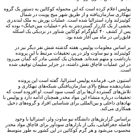
پولیس اعلام کرده است که این محموله کوکائین به دستور یک گروه
تبهکاری سازمان‌یافته و از طریق شهر میج پوینت در شمال
کوئینزلند وارد استرالیا شده است. عملیات یورش به ملک لندندری
بخشی از یک کارزار گسترده‌تر به نام «عملیات مین‌جیانگ» بوده که
پس از کشف ۴۰ کیلوگرام کوکائین شناور در نزدیکی یک اسکله
قایق‌رانی در ماه می آغاز شده بود.
بر اساس معلومات پولیس، هفته گذشته شش نفر دیگر نیز در
کوئینزلند و نیو ساوت ولز در پی تحقیقات مرتبط با این پرونده
بازداشت و متهم شده‌اند. همچنان یک کشتی مادر که گمان می‌رود
در این عملیات قاچاق نقش داشته، در جزایر سلیمان توقیف شده
است.
استیون جی، فرمانده پولیس استرالیا، گفته است این پرونده
نشان‌دهنده سطح بالای سازمان‌یافتگی شبکه‌های تبهکاری و
تلاش‌های گسترده آن‌ها برای کسب سود است. او افزوده است که
تحقیقات درباره منشاء این مواد مخدر همچنان ادامه دارد و پولیس با
نهادهای داخلی و بین‌المللی برای شناسایی افراد و گروه‌های دخیل
همکاری می‌کند.
براساس گزارش‌های دانشگاه نیو ساوت ولز، استرالیا با وجود
فاصله جغرافیایی، یکی از بازارهای سودآور برای قاچاق مواد مخدر
محسوب می‌شود و هر گرم کوکائین در این کشور به طور متوسط