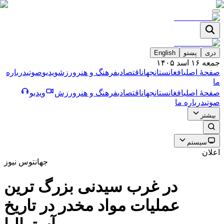
دری
پښتو
English
جمعه ۱۶ اسد ۱۴۰۵
صفحۀ اصلی
افغانستان
جهان
اقتصادی
فرهنگ و هنر
ورزش
ویدیو
صوتی
درباره
ما
صفحۀ اصلی
افغانستان
جهان
اقتصادی
فرهنگ و هنر
ورزش
ویدیو
صوتی
درباره ما
بیشتر
سیستم
اعلان
جهان
توس نیوز
در غرب سيدنى بزرگ ترين
عمليات مواد مخدر در تاريخ