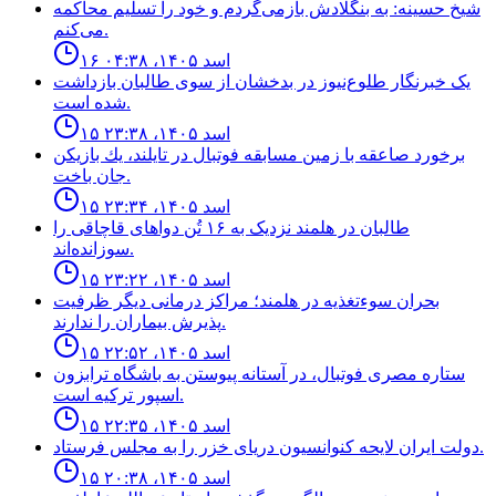
شیخ حسینه: به بنگلادش بازمی‌گردم و خود را تسلیم محاکمه
می‌کنم.
۱۶ اسد ۱۴۰۵، ۰۴:۳۸
یک خبرنگار طلوع‌نیوز در بدخشان از سوی طالبان بازداشت
شده است.
۱۵ اسد ۱۴۰۵، ۲۳:۳۸
برخورد صاعقه با زمين مسابقه فوتبال در تايلند، يك بازيكن
جان باخت.
۱۵ اسد ۱۴۰۵، ۲۳:۳۴
طالبان در هلمند نزدیک به ۱۶ تُن دواهای قاچاقی را
سوزانده‌اند.
۱۵ اسد ۱۴۰۵، ۲۳:۲۲
بحران سوءتغذیه در هلمند؛ مراکز درمانی دیگر ظرفیت
پذیرش بیماران را ندارند.
۱۵ اسد ۱۴۰۵، ۲۲:۵۲
ستاره مصرى فوتبال، در آستانه پيوستن به باشگاه ترابزون
اسپور تركيه است.
۱۵ اسد ۱۴۰۵، ۲۲:۳۵
دولت ايران لايحه كنوانسيون درياى خزر را به مجلس فرستاد.
۱۵ اسد ۱۴۰۵، ۲۰:۳۸