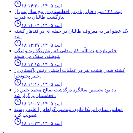
۱۸ اسد ۱۴۰۵، ۱۴:۳۰
ثبت ٢٣١ مورد قتل زنان در افغانستان در پنج سال پس از
بازگشت طالبان به قدرت.
۱۸ اسد ۱۴۰۵، ۱۴:۰۴
يک عضو امر به معروف طالبان در حمله اى در قندهار كشته
شد.
۱۸ اسد ۱۴۰۵، ۱۳:۴۷
حكم تازه هبت اللّه؛ كارمندانى كه ريش نگذارند و لنگى
نپوشند، منفک مى شوند.
۱۸ اسد ۱۴۰۵، ۱۲:۱۵
كشته شدن هشت نفر در عمليات امنيتى ارتش پاكستان در
خيبر پختونخوا.
۱۸ اسد ۱۴۰۵، ۱۱:۱۶
ياد بود نخستين سالگرد درگذشت صالح محمد خليق در
افغانستان برگزار شد.
۱۸ اسد ۱۴۰۵، ۱۱:۰۷
مجلس سناى امريكا قانون ليندسى گراهام را عليه روسيه
تصويب كرد.
۱۸ اسد ۱۴۰۵، ۱۰:۳۳