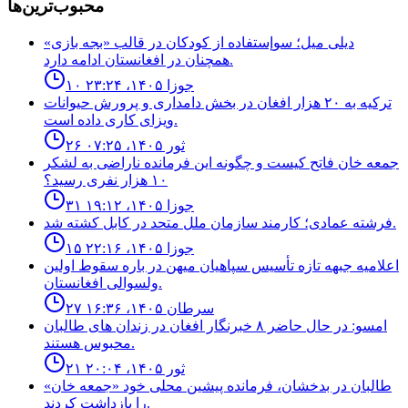
محبوب‌ترین‌ها
ديلى ميل؛ سوإستفاده از كودكان در قالب «بجه بازى»
همچنان در افغانستان ادامه دارد.
۱۰ جوزا ۱۴۰۵، ۲۳:۲۴
ترکیه به ۲۰ هزار افغان در بخش دامداری و پرورش حیوانات
ویزای کاری داده است.
۲۶ ثور ۱۴۰۵، ۰۷:۲۵
جمعه خان فاتح كيست و چگونه اين فرمانده ناراضى به لشكر
١٠ هزار نفرى رسيد؟
۳۱ جوزا ۱۴۰۵، ۱۹:۱۲
فرشته عمادى؛ كارمند سازمان ملل متحد در كابل كشته شد.
۱۵ جوزا ۱۴۰۵، ۲۲:۱۶
اعلاميه جبهه تازه تأسيس سپاهيان ميهن در باره سقوط اولين
ولسوالى افغانستان.
۲۷ سرطان ۱۴۰۵، ۱۶:۳۶
امسو: در حال حاضر ۸ خبرنگار افغان در زندان‌ های طالبان
محبوس هستند.
۲۱ ثور ۱۴۰۵، ۲۰:۰۴
طالبان در بدخشان، فرمانده پیشین محلی خود «جمعه خان»
را بازداشت کردند.