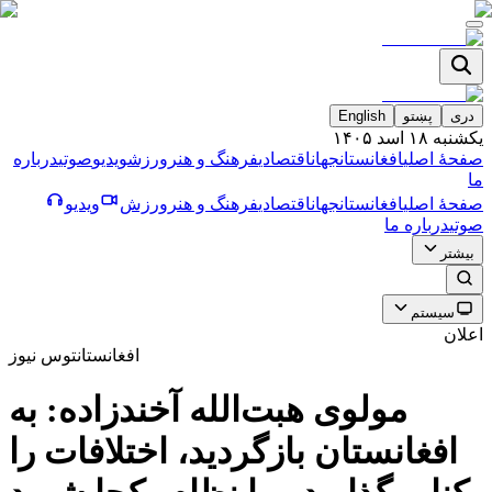
دری
پښتو
English
یکشنبه ۱۸ اسد ۱۴۰۵
صفحۀ اصلی
افغانستان
جهان
اقتصادی
فرهنگ و هنر
ورزش
ویدیو
صوتی
درباره
ما
صفحۀ اصلی
افغانستان
جهان
اقتصادی
فرهنگ و هنر
ورزش
ویدیو
صوتی
درباره ما
بیشتر
سیستم
اعلان
افغانستان
توس نیوز
مولوی هبت‌الله آخندزاده: به
افغانستان بازگردید، اختلافات را