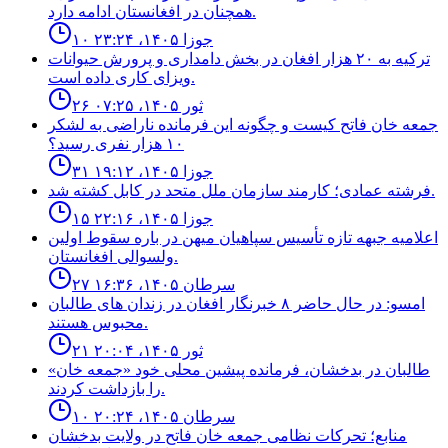
همچنان در افغانستان ادامه دارد.
۱۰ جوزا ۱۴۰۵، ۲۳:۲۴
ترکیه به ۲۰ هزار افغان در بخش دامداری و پرورش حیوانات
ویزای کاری داده است.
۲۶ ثور ۱۴۰۵، ۰۷:۲۵
جمعه خان فاتح كيست و چگونه اين فرمانده ناراضى به لشكر
١٠ هزار نفرى رسيد؟
۳۱ جوزا ۱۴۰۵، ۱۹:۱۲
فرشته عمادى؛ كارمند سازمان ملل متحد در كابل كشته شد.
۱۵ جوزا ۱۴۰۵، ۲۲:۱۶
اعلاميه جبهه تازه تأسيس سپاهيان ميهن در باره سقوط اولين
ولسوالى افغانستان.
۲۷ سرطان ۱۴۰۵، ۱۶:۳۶
امسو: در حال حاضر ۸ خبرنگار افغان در زندان‌ های طالبان
محبوس هستند.
۲۱ ثور ۱۴۰۵، ۲۰:۰۴
طالبان در بدخشان، فرمانده پیشین محلی خود «جمعه خان»
را بازداشت کردند.
۱۰ سرطان ۱۴۰۵، ۲۰:۲۴
منابع؛ تحركات نظامى جمعه خان فاتح در ولايت بدخشان