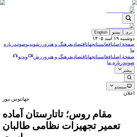
دری
پښتو
English
دوشنبه ۱۹ اسد ۱۴۰۵
صفحۀ اصلی
افغانستان
جهان
اقتصادی
فرهنگ و هنر
ورزش
ویدیو
صوتی
درباره
ما
صفحۀ اصلی
افغانستان
جهان
اقتصادی
فرهنگ و هنر
ورزش
ویدیو
صوتی
درباره ما
بیشتر
سیستم
اعلان
جهان
توس نیوز
مقام روس؛ تاتارستان آماده
تعمير تجهيزات نظامى طالبان