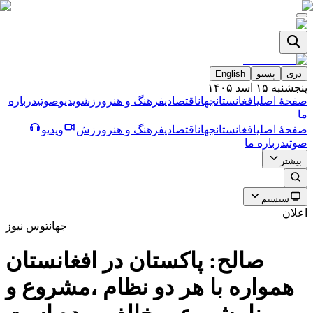
دری
پښتو
English
پنجشنبه ۱۵ اسد ۱۴۰۵
صفحۀ اصلی
افغانستان
جهان
اقتصادی
فرهنگ و هنر
ورزش
ویدیو
صوتی
درباره
ما
صفحۀ اصلی
افغانستان
جهان
اقتصادی
فرهنگ و هنر
ورزش
ویدیو
صوتی
درباره ما
بیشتر
سیستم
اعلان
جهان
توس نیوز
صالح: پاکستان در افغانستان
همواره با هر دو نظام ،مشروع و