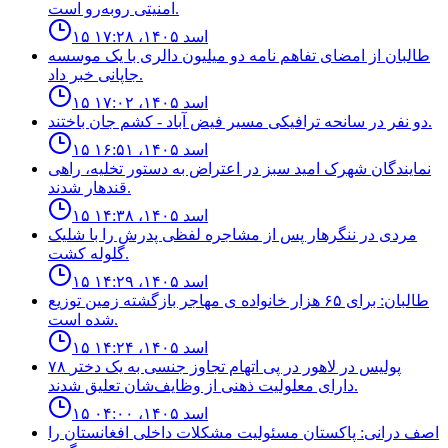
امنیتی روبه‌رو است.
۱۵ اسد ۱۴۰۵، ۱۷:۲۸
طالبان از امضاى تفاهم نامه دو ميليون دالرى با يک موسسه
جاپانى خبر داد.
۱۵ اسد ۱۴۰۵، ۱۷:۰۲
دو نفر در سانحه ترافيكى مسير فيض آباد - كشم جان باختند.
۱۵ اسد ۱۴۰۵، ۱۶:۵۱
نمايندگان شهرک اميد سبز در اعتراض به دستور تخليه، راهى
قندهار شدند.
۱۵ اسد ۱۴۰۵، ۱۴:۳۸
مردى در ننگرهار پس از مشاجره لفظى پدرش را با شليک
گلوله كشت.
۱۵ اسد ۱۴۰۵، ۱۴:۲۹
طالبان: براى ۶۵ هزار خانواده ی مهاجر بازگشته زمين توزيع
شده است.
۱۵ اسد ۱۴۰۵، ۱۴:۲۴
۷۸ پولیس در لاهور در پی اتهام تجاوز جنسی به یک دختر
دارای معلولیت ذهنی از وظایف‌شان تعلیق شدند.
۱۵ اسد ۱۴۰۵، ۰۴:۰۰
اصف درانی: پاکستان مسئولیت مشکلات داخلی افغانستان را