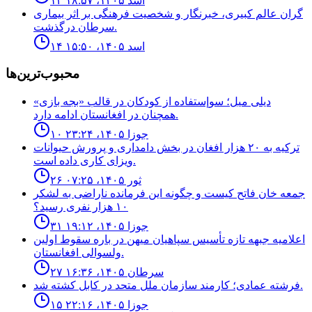
۱۴ اسد ۱۴۰۵، ۱۸:۵۷
گران عالم کبیری، خبرنگار و شخصیت فرهنگی بر اثر بیماری
سرطان درگذشت.
۱۴ اسد ۱۴۰۵، ۱۵:۵۰
محبوب‌ترین‌ها
ديلى ميل؛ سوإستفاده از كودكان در قالب «بجه بازى»
همچنان در افغانستان ادامه دارد.
۱۰ جوزا ۱۴۰۵، ۲۳:۲۴
ترکیه به ۲۰ هزار افغان در بخش دامداری و پرورش حیوانات
ویزای کاری داده است.
۲۶ ثور ۱۴۰۵، ۰۷:۲۵
جمعه خان فاتح كيست و چگونه اين فرمانده ناراضى به لشكر
١٠ هزار نفرى رسيد؟
۳۱ جوزا ۱۴۰۵، ۱۹:۱۲
اعلاميه جبهه تازه تأسيس سپاهيان ميهن در باره سقوط اولين
ولسوالى افغانستان.
۲۷ سرطان ۱۴۰۵، ۱۶:۳۶
فرشته عمادى؛ كارمند سازمان ملل متحد در كابل كشته شد.
۱۵ جوزا ۱۴۰۵، ۲۲:۱۶