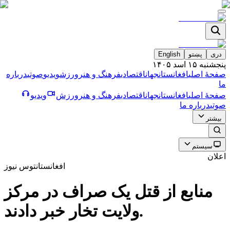
دری
پښتو
English
پنجشنبه ۱۵ اسد ۱۴۰۵
صفحۀ اصلی
افغانستان
جهان
اقتصادی
فرهنگ و هنر
ورزش
ویدیو
صوتی
درباره
ما
صفحۀ اصلی
افغانستان
جهان
اقتصادی
فرهنگ و هنر
ورزش
ویدیو
صوتی
درباره ما
بیشتر
سیستم
اعلان
افغانستان
توس نیوز
منابع از قتل يک صراف در مركز
ولايت تخار خبر دادند.