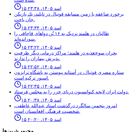
شده است.
۱۵ اسد ۱۴۰۵، ۲۳:۳۸
برخورد صاعقه با زمين مسابقه فوتبال در تايلند، يك بازيكن
جان باخت.
۱۵ اسد ۱۴۰۵، ۲۳:۳۴
طالبان در هلمند نزدیک به ۱۶ تُن دواهای قاچاقی را
سوزانده‌اند.
۱۵ اسد ۱۴۰۵، ۲۳:۲۲
بحران سوءتغذیه در هلمند؛ مراکز درمانی دیگر ظرفیت
پذیرش بیماران را ندارند.
۱۵ اسد ۱۴۰۵، ۲۲:۵۲
ستاره مصرى فوتبال، در آستانه پيوستن به باشگاه ترابزون
اسپور تركيه است.
۱۵ اسد ۱۴۰۵، ۲۲:۳۵
دولت ايران لايحه كنوانسيون درياى خزر را به مجلس فرستاد.
۱۵ اسد ۱۴۰۵، ۲۰:۳۸
امروز پنجمین سالگرد درگذشت استاد عبدالله عاطفی،
شخصیت فرهنگی افغانستان است.
۱۵ اسد ۱۴۰۵، ۲۰:۲۰
محبوب‌ترین‌ها