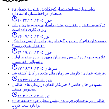
ديلى ميل؛ سوإستفاده از كودكان در قالب «بجه بازى»
همچنان در افغانستان ادامه دارد.
۱۰ جوزا ۱۴۰۵، ۲۳:۲۴
ترکیه به ۲۰ هزار افغان در بخش دامداری و پرورش حیوانات
ویزای کاری داده است.
۲۶ ثور ۱۴۰۵، ۰۷:۲۵
جمعه خان فاتح كيست و چگونه اين فرمانده ناراضى به لشكر
١٠ هزار نفرى رسيد؟
۳۱ جوزا ۱۴۰۵، ۱۹:۱۲
اعلاميه جبهه تازه تأسيس سپاهيان ميهن در باره سقوط اولين
ولسوالى افغانستان.
۲۷ سرطان ۱۴۰۵، ۱۶:۳۶
فرشته عمادى؛ كارمند سازمان ملل متحد در كابل كشته شد.
۱۵ جوزا ۱۴۰۵، ۲۲:۱۶
امسو: در حال حاضر ۸ خبرنگار افغان در زندان‌ های طالبان
محبوس هستند.
۲۱ ثور ۱۴۰۵، ۲۰:۰۴
طالبان در بدخشان، فرمانده پیشین محلی خود «جمعه خان»
را بازداشت کردند.