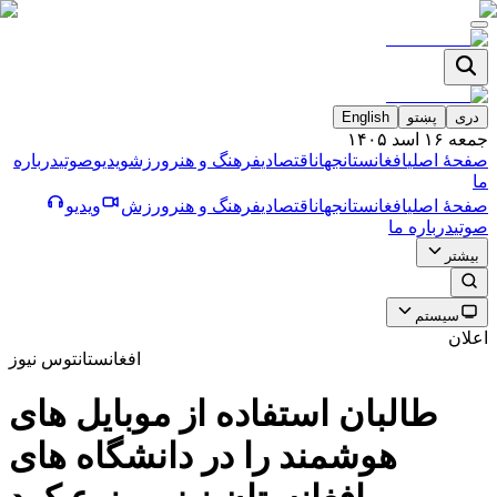
دری
پښتو
English
جمعه ۱۶ اسد ۱۴۰۵
صفحۀ اصلی
افغانستان
جهان
اقتصادی
فرهنگ و هنر
ورزش
ویدیو
صوتی
درباره
ما
صفحۀ اصلی
افغانستان
جهان
اقتصادی
فرهنگ و هنر
ورزش
ویدیو
صوتی
درباره ما
بیشتر
سیستم
اعلان
افغانستان
توس نیوز
طالبان استفاده از موبايل هاى
هوشمند را در دانشگاه هاى