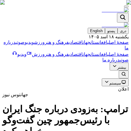
دری
پښتو
English
یکشنبه ۱۸ اسد ۱۴۰۵
صفحۀ اصلی
افغانستان
جهان
اقتصادی
فرهنگ و هنر
ورزش
ویدیو
صوتی
درباره
ما
صفحۀ اصلی
افغانستان
جهان
اقتصادی
فرهنگ و هنر
ورزش
ویدیو
صوتی
درباره ما
بیشتر
سیستم
اعلان
جهان
توس نیوز
ترامپ: به‌زودی درباره جنگ ایران
با رئیس‌جمهور چین گفت‌وگو