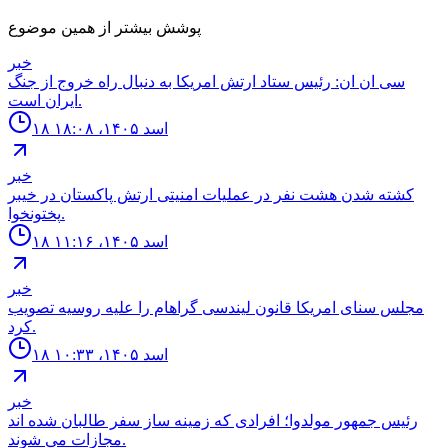
پوشش بیشتر از همین موضوع
خبر
سى ان ان: رئيس ستاد ارتش امريكا به دنبال راه خروج از جنگ
ايران است.
۱۸ اسد ۱۴۰۵، ۱۸:۰۸
خبر
كشته شدن هشت نفر در عمليات امنيتى ارتش پاكستان در خيبر
پختونخوا.
۱۸ اسد ۱۴۰۵، ۱۱:۱۶
خبر
مجلس سناى امريكا قانون ليندسى گراهام را عليه روسيه تصويب
كرد.
۱۸ اسد ۱۴۰۵، ۱۰:۳۳
خبر
رئيس جمهور مولدوا؛ افرادى كه زمينه ساز سفر طالبان شده اند
مجازات مى شوند.