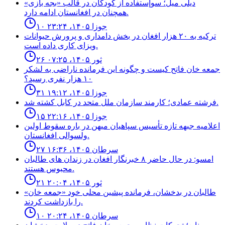
ديلى ميل؛ سوإستفاده از كودكان در قالب «بجه بازى»
همچنان در افغانستان ادامه دارد.
۱۰ جوزا ۱۴۰۵، ۲۳:۲۴
ترکیه به ۲۰ هزار افغان در بخش دامداری و پرورش حیوانات
ویزای کاری داده است.
۲۶ ثور ۱۴۰۵، ۰۷:۲۵
جمعه خان فاتح كيست و چگونه اين فرمانده ناراضى به لشكر
١٠ هزار نفرى رسيد؟
۳۱ جوزا ۱۴۰۵، ۱۹:۱۲
فرشته عمادى؛ كارمند سازمان ملل متحد در كابل كشته شد.
۱۵ جوزا ۱۴۰۵، ۲۲:۱۶
اعلاميه جبهه تازه تأسيس سپاهيان ميهن در باره سقوط اولين
ولسوالى افغانستان.
۲۷ سرطان ۱۴۰۵، ۱۶:۳۶
امسو: در حال حاضر ۸ خبرنگار افغان در زندان‌ های طالبان
محبوس هستند.
۲۱ ثور ۱۴۰۵، ۲۰:۰۴
طالبان در بدخشان، فرمانده پیشین محلی خود «جمعه خان»
را بازداشت کردند.
۱۰ سرطان ۱۴۰۵، ۲۰:۲۴