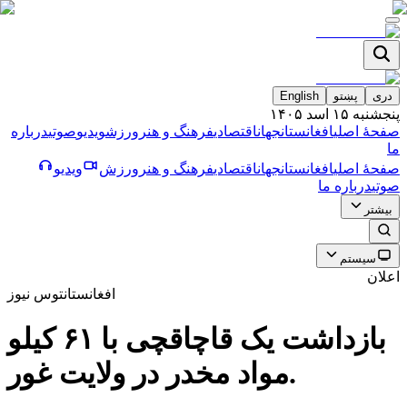
دری
پښتو
English
پنجشنبه ۱۵ اسد ۱۴۰۵
صفحۀ اصلی
افغانستان
جهان
اقتصادی
فرهنگ و هنر
ورزش
ویدیو
صوتی
درباره
ما
صفحۀ اصلی
افغانستان
جهان
اقتصادی
فرهنگ و هنر
ورزش
ویدیو
صوتی
درباره ما
بیشتر
سیستم
اعلان
افغانستان
توس نیوز
بازداشت يک قاچاقچى با ۶۱ كيلو
مواد مخدر در ولايت غور.