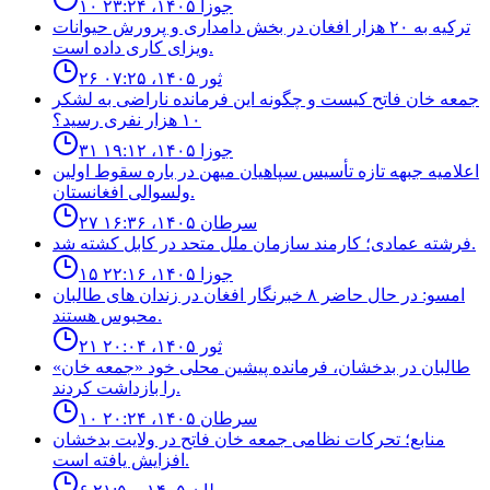
۱۰ جوزا ۱۴۰۵، ۲۳:۲۴
ترکیه به ۲۰ هزار افغان در بخش دامداری و پرورش حیوانات
ویزای کاری داده است.
۲۶ ثور ۱۴۰۵، ۰۷:۲۵
جمعه خان فاتح كيست و چگونه اين فرمانده ناراضى به لشكر
١٠ هزار نفرى رسيد؟
۳۱ جوزا ۱۴۰۵، ۱۹:۱۲
اعلاميه جبهه تازه تأسيس سپاهيان ميهن در باره سقوط اولين
ولسوالى افغانستان.
۲۷ سرطان ۱۴۰۵، ۱۶:۳۶
فرشته عمادى؛ كارمند سازمان ملل متحد در كابل كشته شد.
۱۵ جوزا ۱۴۰۵، ۲۲:۱۶
امسو: در حال حاضر ۸ خبرنگار افغان در زندان‌ های طالبان
محبوس هستند.
۲۱ ثور ۱۴۰۵، ۲۰:۰۴
طالبان در بدخشان، فرمانده پیشین محلی خود «جمعه خان»
را بازداشت کردند.
۱۰ سرطان ۱۴۰۵، ۲۰:۲۴
منابع؛ تحركات نظامى جمعه خان فاتح در ولايت بدخشان
افزايش يافته است.