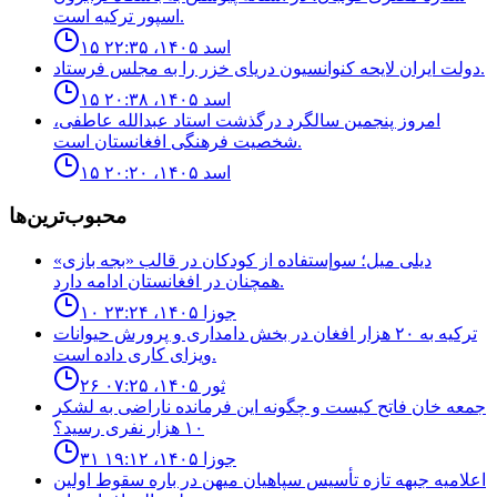
اسپور تركيه است.
۱۵ اسد ۱۴۰۵، ۲۲:۳۵
دولت ايران لايحه كنوانسيون درياى خزر را به مجلس فرستاد.
۱۵ اسد ۱۴۰۵، ۲۰:۳۸
امروز پنجمین سالگرد درگذشت استاد عبدالله عاطفی،
شخصیت فرهنگی افغانستان است.
۱۵ اسد ۱۴۰۵، ۲۰:۲۰
محبوب‌ترین‌ها
ديلى ميل؛ سوإستفاده از كودكان در قالب «بجه بازى»
همچنان در افغانستان ادامه دارد.
۱۰ جوزا ۱۴۰۵، ۲۳:۲۴
ترکیه به ۲۰ هزار افغان در بخش دامداری و پرورش حیوانات
ویزای کاری داده است.
۲۶ ثور ۱۴۰۵، ۰۷:۲۵
جمعه خان فاتح كيست و چگونه اين فرمانده ناراضى به لشكر
١٠ هزار نفرى رسيد؟
۳۱ جوزا ۱۴۰۵، ۱۹:۱۲
اعلاميه جبهه تازه تأسيس سپاهيان ميهن در باره سقوط اولين