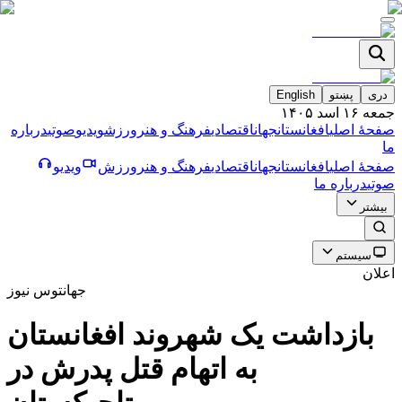
دری
پښتو
English
جمعه ۱۶ اسد ۱۴۰۵
صفحۀ اصلی
افغانستان
جهان
اقتصادی
فرهنگ و هنر
ورزش
ویدیو
صوتی
درباره
ما
صفحۀ اصلی
افغانستان
جهان
اقتصادی
فرهنگ و هنر
ورزش
ویدیو
صوتی
درباره ما
بیشتر
سیستم
اعلان
جهان
توس نیوز
بازداشت يک شهروند افغانستان
به اتهام قتل پدرش در