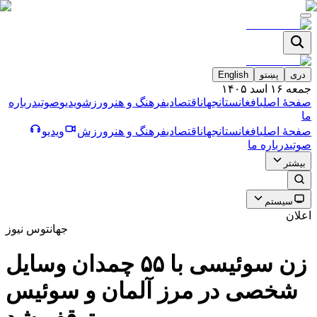
دری
پښتو
English
جمعه ۱۶ اسد ۱۴۰۵
صفحۀ اصلی
افغانستان
جهان
اقتصادی
فرهنگ و هنر
ورزش
ویدیو
صوتی
درباره
ما
صفحۀ اصلی
افغانستان
جهان
اقتصادی
فرهنگ و هنر
ورزش
ویدیو
صوتی
درباره ما
بیشتر
سیستم
اعلان
جهان
توس نیوز
زن سوئيسى با ۵۵ چمدان وسايل
شخصى در مرز آلمان و سوئيس