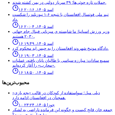
حملات تازه حوثی‌ها؛ ۳۹ سرباز دولتی در یمن کشته شدند.
۱۶ اسد ۱۴۰۵، ۲۰:۱۶
تيم ملى فوتسال افغانستان با نتيجه ۶-۱ نيوزيلند را شكست
داد.
۱۶ اسد ۱۴۰۵، ۲۰:۰۴
وزير ورزش اسپانيا: ما شايسته ى ميزبانى فينال جام جهانى
٢٠٣٠ هستيم.
۱۶ اسد ۱۴۰۵، ۱۹:۴۹
دادگاه مونيخ شهروند افغانستان را به حبس ابد محكوم كرد.
۱۶ اسد ۱۴۰۵، ۱۹:۰۳
سمیع سادات: مبارزه سیاسی با طالبان پایان یافته، عملیات
«محارب» را آغاز کرده‌ایم.
۱۶ اسد ۱۴۰۵، ۱۸:۵۰
محبوب‌ترین‌ها
ديلى ميل؛ سوإستفاده از كودكان در قالب «بجه بازى»
همچنان در افغانستان ادامه دارد.
۱۰ جوزا ۱۴۰۵، ۲۳:۲۴
جمعه خان فاتح كيست و چگونه اين فرمانده ناراضى به لشكر
١٠ هزار نفرى رسيد؟