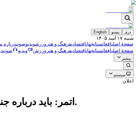
دری
پښتو
English
شنبه ۱۷ اسد ۱۴۰۵
صفحۀ اصلی
افغانستان
جهان
اقتصادی
فرهنگ و هنر
ورزش
ویدیو
صوتی
درباره ما
صفحۀ اصلی
افغانستان
جهان
اقتصادی
فرهنگ و هنر
ورزش
ویدیو
صوتی
در
بیشتر
سیستم
اعلان
اتمر: باید درباره جنایات جنگی ارتش پاکستان در افغانستان تحقیقات گسترده انجام شود.