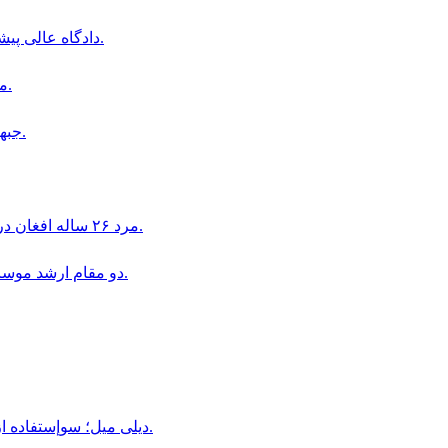
دادگاه عالى پيشاور درخواست اقامت موقت دو نظامى پيشين افغان را رد كرد.
مواضع طالبان در ارگوى بدخشان هدف حمله راكتى قرار گرفت.
جبهه آزادى مسئوليت حمله به ميدان هوايى كابل را بر عهده گرفت.
مرد ٢۶ ساله افغان در اتريش به اتهام تجاوز جنسى به دو دختر ١۶ ساله بازداشت شد.
دو مقام ارشد موساد به دليل ناكامى در طرح سرنگونى حكومت ايران بركنار شدند.
ديلى ميل؛ سوإستفاده از كودكان در قالب «بجه بازى» همچنان در افغانستان ادامه دارد.