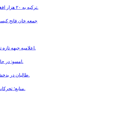
ترکیه به ۲۰ هزار افغان در بخش دامداری و پرورش حیوانات ویزای کاری داده است.
جمعه خان فاتح كيست و چگو
اعلاميه جبهه تازه تأسيس سپاهيان ميهن در باره سقوط اولين ولسوالى افغانستان.
امسو: در حال حاضر ۸ خبرنگار افغان در زندان‌ های طالبان محبوس هستند.
طالبان در بدخشان، فرمانده پیشین محلی خود «جمعه خان» را بازداشت کردند.
منابع؛ تحركات نظامى جمعه خان فاتح در ولايت بدخشان افزايش يافته است.