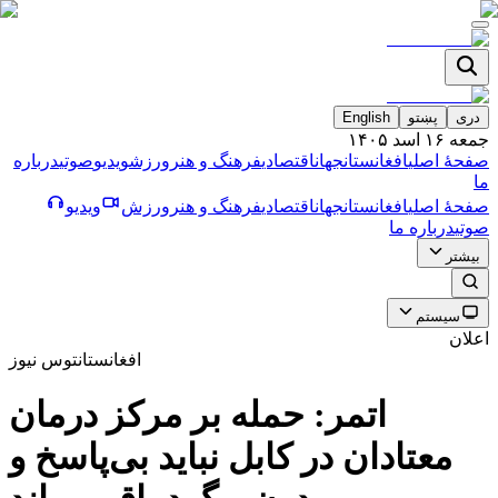
دری
پښتو
English
جمعه ۱۶ اسد ۱۴۰۵
صفحۀ اصلی
افغانستان
جهان
اقتصادی
فرهنگ و هنر
ورزش
ویدیو
صوتی
درباره
ما
صفحۀ اصلی
افغانستان
جهان
اقتصادی
فرهنگ و هنر
ورزش
ویدیو
صوتی
درباره ما
بیشتر
سیستم
اعلان
افغانستان
توس نیوز
اتمر: حمله بر مرکز درمان
معتادان در کابل نباید بی‌پاسخ و