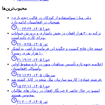
محبوب‌ترین‌ها
ديلى ميل؛ سوإستفاده از كودكان در قالب «بجه بازى»
همچنان در افغانستان ادامه دارد.
۱۰ جوزا ۱۴۰۵، ۲۳:۲۴
ترکیه به ۲۰ هزار افغان در بخش دامداری و پرورش حیوانات
ویزای کاری داده است.
۲۶ ثور ۱۴۰۵، ۰۷:۲۵
جمعه خان فاتح كيست و چگونه اين فرمانده ناراضى به لشكر
١٠ هزار نفرى رسيد؟
۳۱ جوزا ۱۴۰۵، ۱۹:۱۲
اعلاميه جبهه تازه تأسيس سپاهيان ميهن در باره سقوط اولين
ولسوالى افغانستان.
۲۷ سرطان ۱۴۰۵، ۱۶:۳۶
فرشته عمادى؛ كارمند سازمان ملل متحد در كابل كشته شد.
۱۵ جوزا ۱۴۰۵، ۲۲:۱۶
امسو: در حال حاضر ۸ خبرنگار افغان در زندان‌ های طالبان
محبوس هستند.
۲۱ ثور ۱۴۰۵، ۲۰:۰۴