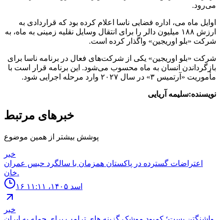
می‌رود.
اوایل ماه می، اداره فضایی ناسا اعلام کرده بود که قراردادی به
ارزش ۱۸۸ میلیون دالر را برای انتقال وسایل نقلیه زمینی به ماه، به
شرکت «بلو اوریجین» واگذار کرده است.
شرکت «بلو اوریجین» یکی از شرکت‌های فعال در برنامه ناسا برای
بازگرداندن انسان به ماه محسوب می‌شود. این برنامه قرار است با
مأموریت «آرتمیس ۳» در سال ۲۰۲۷ وارد مرحله اجرایی شود.
نویسنده:سلیمه آریایی
خبرهای مرتبط
پوشش بیشتر از همین موضوع
خبر
اعتراضات گسترده در پاكستان همزمان با سالگرد حبس عمران
خان.
۱۶ اسد ۱۴۰۵، ۱۱:۱۱
خبر
واشنگتن پست؛ كمبود موشک گزينه هاى ترامپ براى حمله به ايران