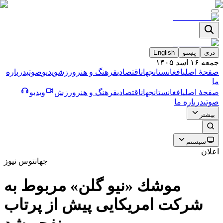
دری
پښتو
English
جمعه ۱۶ اسد ۱۴۰۵
صفحۀ اصلی
افغانستان
جهان
اقتصادی
فرهنگ و هنر
ورزش
ویدیو
صوتی
درباره
ما
صفحۀ اصلی
افغانستان
جهان
اقتصادی
فرهنگ و هنر
ورزش
ویدیو
صوتی
درباره ما
بیشتر
سیستم
اعلان
جهان
توس نیوز
موشك «نيو گلن» مربوط به
شركت امريكايى پيش از پرتاب