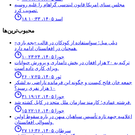
مجلس سناى امريكا قانون ليندسى گراهام را عليه روسيه
تصويب كرد.
۱۸ اسد ۱۴۰۵، ۱۰:۳۳
محبوب‌ترین‌ها
ديلى ميل؛ سوإستفاده از كودكان در قالب «بجه بازى»
همچنان در افغانستان ادامه دارد.
۱۰ جوزا ۱۴۰۵، ۲۳:۲۴
ترکیه به ۲۰ هزار افغان در بخش دامداری و پرورش حیوانات
ویزای کاری داده است.
۲۶ ثور ۱۴۰۵، ۰۷:۲۵
جمعه خان فاتح كيست و چگونه اين فرمانده ناراضى به لشكر
١٠ هزار نفرى رسيد؟
۳۱ جوزا ۱۴۰۵، ۱۹:۱۲
فرشته عمادى؛ كارمند سازمان ملل متحد در كابل كشته شد.
۱۵ جوزا ۱۴۰۵، ۲۲:۱۶
اعلاميه جبهه تازه تأسيس سپاهيان ميهن در باره سقوط اولين
ولسوالى افغانستان.
۲۷ سرطان ۱۴۰۵، ۱۶:۳۶