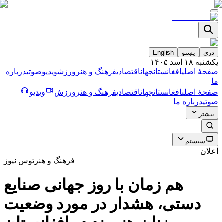
دری
پښتو
English
یکشنبه ۱۸ اسد ۱۴۰۵
صفحۀ اصلی
افغانستان
جهان
اقتصادی
فرهنگ و هنر
ورزش
ویدیو
صوتی
درباره
ما
صفحۀ اصلی
افغانستان
جهان
اقتصادی
فرهنگ و هنر
ورزش
ویدیو
صوتی
درباره ما
بیشتر
سیستم
اعلان
فرهنگ و هنر
توس نیوز
هم زمان با روز جهانى صنايع
دستى، هشدار در مورد وضعيت