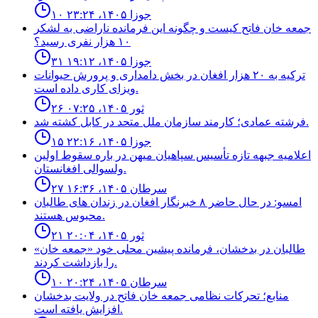
۱۰ جوزا ۱۴۰۵، ۲۳:۲۴
جمعه خان فاتح كيست و چگونه اين فرمانده ناراضى به لشكر
١٠ هزار نفرى رسيد؟
۳۱ جوزا ۱۴۰۵، ۱۹:۱۲
ترکیه به ۲۰ هزار افغان در بخش دامداری و پرورش حیوانات
ویزای کاری داده است.
۲۶ ثور ۱۴۰۵، ۰۷:۲۵
فرشته عمادى؛ كارمند سازمان ملل متحد در كابل كشته شد.
۱۵ جوزا ۱۴۰۵، ۲۲:۱۶
اعلاميه جبهه تازه تأسيس سپاهيان ميهن در باره سقوط اولين
ولسوالى افغانستان.
۲۷ سرطان ۱۴۰۵، ۱۶:۳۶
امسو: در حال حاضر ۸ خبرنگار افغان در زندان‌ های طالبان
محبوس هستند.
۲۱ ثور ۱۴۰۵، ۲۰:۰۴
طالبان در بدخشان، فرمانده پیشین محلی خود «جمعه خان»
را بازداشت کردند.
۱۰ سرطان ۱۴۰۵، ۲۰:۲۴
منابع؛ تحركات نظامى جمعه خان فاتح در ولايت بدخشان
افزايش يافته است.