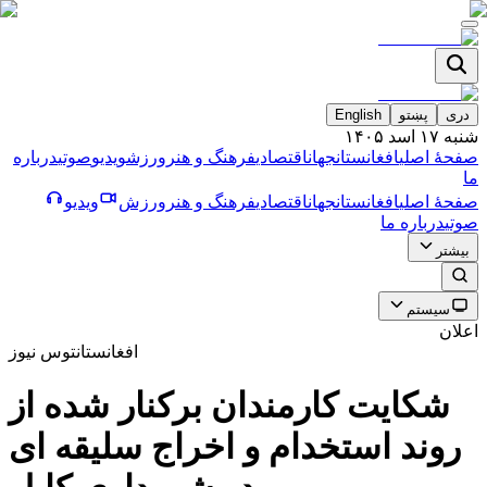
دری
پښتو
English
شنبه ۱۷ اسد ۱۴۰۵
صفحۀ اصلی
افغانستان
جهان
اقتصادی
فرهنگ و هنر
ورزش
ویدیو
صوتی
درباره
ما
صفحۀ اصلی
افغانستان
جهان
اقتصادی
فرهنگ و هنر
ورزش
ویدیو
صوتی
درباره ما
بیشتر
سیستم
اعلان
افغانستان
توس نیوز
شكايت كارمندان بركنار شده از
روند استخدام و اخراج سليقه اى