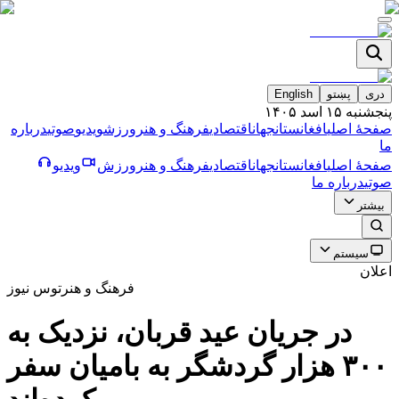
دری
پښتو
English
پنجشنبه ۱۵ اسد ۱۴۰۵
صفحۀ اصلی
افغانستان
جهان
اقتصادی
فرهنگ و هنر
ورزش
ویدیو
صوتی
درباره
ما
صفحۀ اصلی
افغانستان
جهان
اقتصادی
فرهنگ و هنر
ورزش
ویدیو
صوتی
درباره ما
بیشتر
سیستم
اعلان
فرهنگ و هنر
توس نیوز
در جریان عید قربان، نزدیک به
۳۰۰ هزار گردشگر به بامیان سفر