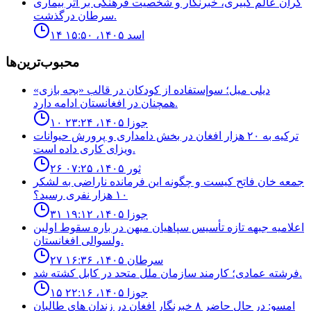
گران عالم کبیری، خبرنگار و شخصیت فرهنگی بر اثر بیماری
سرطان درگذشت.
۱۴ اسد ۱۴۰۵، ۱۵:۵۰
محبوب‌ترین‌ها
ديلى ميل؛ سوإستفاده از كودكان در قالب «بجه بازى»
همچنان در افغانستان ادامه دارد.
۱۰ جوزا ۱۴۰۵، ۲۳:۲۴
ترکیه به ۲۰ هزار افغان در بخش دامداری و پرورش حیوانات
ویزای کاری داده است.
۲۶ ثور ۱۴۰۵، ۰۷:۲۵
جمعه خان فاتح كيست و چگونه اين فرمانده ناراضى به لشكر
١٠ هزار نفرى رسيد؟
۳۱ جوزا ۱۴۰۵، ۱۹:۱۲
اعلاميه جبهه تازه تأسيس سپاهيان ميهن در باره سقوط اولين
ولسوالى افغانستان.
۲۷ سرطان ۱۴۰۵، ۱۶:۳۶
فرشته عمادى؛ كارمند سازمان ملل متحد در كابل كشته شد.
۱۵ جوزا ۱۴۰۵، ۲۲:۱۶
امسو: در حال حاضر ۸ خبرنگار افغان در زندان‌ های طالبان