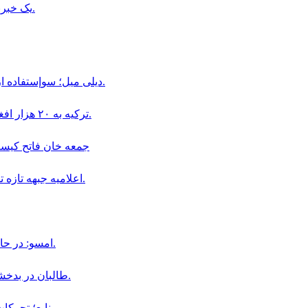
یک خبرنگار طلوع‌نیوز در بدخشان از سوی طالبان بازداشت شده است.
ديلى ميل؛ سوإستفاده از كودكان در قالب «بجه بازى» همچنان در افغانستان ادامه دارد.
ترکیه به ۲۰ هزار افغان در بخش دامداری و پرورش حیوانات ویزای کاری داده است.
جمعه خان فاتح كيست و چگو
اعلاميه جبهه تازه تأسيس سپاهيان ميهن در باره سقوط اولين ولسوالى افغانستان.
امسو: در حال حاضر ۸ خبرنگار افغان در زندان‌ های طالبان محبوس هستند.
طالبان در بدخشان، فرمانده پیشین محلی خود «جمعه خان» را بازداشت کردند.
منابع؛ تحركات نظامى جمعه خان فاتح در ولايت بدخشان افزايش يافته است.