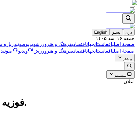
دری
پښتو
English
جمعه ۱۶ اسد ۱۴۰۵
صفحۀ اصلی
افغانستان
جهان
اقتصادی
فرهنگ و هنر
ورزش
ویدیو
صوتی
درباره ما
صفحۀ اصلی
افغانستان
جهان
اقتصادی
فرهنگ و هنر
ورزش
ویدیو
صوتی
در
بیشتر
سیستم
اعلان
فوزیه کوفی: حملات هوایی پاکستان و کشتار غیرنظامیان قابل توجیه نیست.