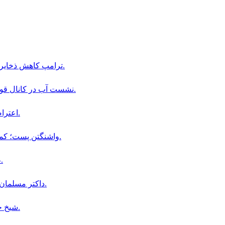
ترامپ كاهش ذخاير موشكى را تكذيب، و افشاگران اطلاعات را به زندان تهديد كرد.
نشست آب در كانال قوش تپه؛ فرصت ها و چالش هاى بزرگترين پروژه آبى افغانستان.
اعتراضات گسترده در پاكستان همزمان با سالگرد حبس عمران خان.
واشنگتن پست؛ كمبود موشک گزينه هاى ترامپ براى حمله به ايران را محدود كرد.
طالبان از كشف ميليون ها ارز خارجى در بندر حيرتان خبر دادند.
داكتر مسلمان مصرى تبار پيروز انتخابات مقدماتى دموكرات ها در امريكا شد.
شیخ حسینه: به بنگلادش بازمی‌گردم و خود را تسلیم محاکمه می‌کنم.