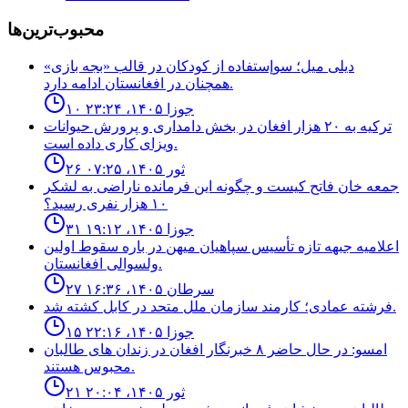
محبوب‌ترین‌ها
ديلى ميل؛ سوإستفاده از كودكان در قالب «بجه بازى»
همچنان در افغانستان ادامه دارد.
۱۰ جوزا ۱۴۰۵، ۲۳:۲۴
ترکیه به ۲۰ هزار افغان در بخش دامداری و پرورش حیوانات
ویزای کاری داده است.
۲۶ ثور ۱۴۰۵، ۰۷:۲۵
جمعه خان فاتح كيست و چگونه اين فرمانده ناراضى به لشكر
١٠ هزار نفرى رسيد؟
۳۱ جوزا ۱۴۰۵، ۱۹:۱۲
اعلاميه جبهه تازه تأسيس سپاهيان ميهن در باره سقوط اولين
ولسوالى افغانستان.
۲۷ سرطان ۱۴۰۵، ۱۶:۳۶
فرشته عمادى؛ كارمند سازمان ملل متحد در كابل كشته شد.
۱۵ جوزا ۱۴۰۵، ۲۲:۱۶
امسو: در حال حاضر ۸ خبرنگار افغان در زندان‌ های طالبان
محبوس هستند.
۲۱ ثور ۱۴۰۵، ۲۰:۰۴