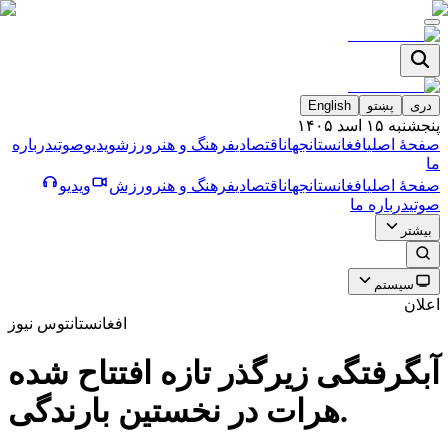
دری
پښتو
English
پنجشنبه ۱۵ اسد ۱۴۰۵
صفحۀ اصلی
افغانستان
جهان
اقتصادی
فرهنگ و هنر
ورزش
ویدیو
صوتی
درباره
ما
صفحۀ اصلی
افغانستان
جهان
اقتصادی
فرهنگ و هنر
ورزش
ویدیو
صوتی
درباره ما
بیشتر
سیستم
اعلان
افغانستان
توس نیوز
آبگرفتگى زيرگذر تازه افتتاح شده
هرات در نخستين بارندگى.