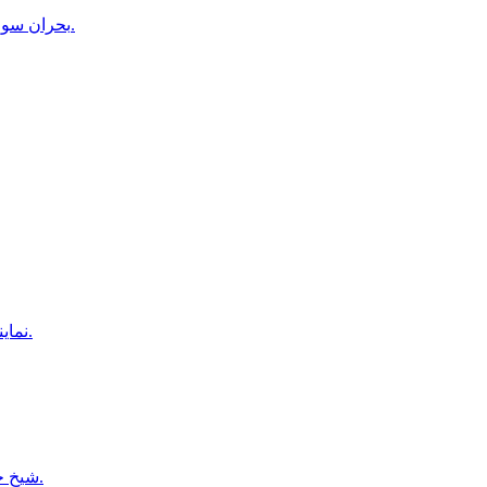
بحران سوءتغذیه در هلمند؛ مراکز درمانی دیگر ظرفیت پذیرش بیماران را ندارند.
نمايندگان شهرک اميد سبز در اعتراض به دستور تخليه، راهى قندهار شدند.
شیخ حسینه: به بنگلادش بازمی‌گردم و خود را تسلیم محاکمه می‌کنم.