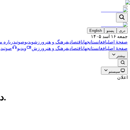
دری
پښتو
English
جمعه ۱۶ اسد ۱۴۰۵
صفحۀ اصلی
افغانستان
جهان
اقتصادی
فرهنگ و هنر
ورزش
ویدیو
صوتی
درباره ما
صفحۀ اصلی
افغانستان
جهان
اقتصادی
فرهنگ و هنر
ورزش
ویدیو
صوتی
در
بیشتر
سیستم
اعلان
در ولسوالی بگرامی کابل یک ماین منفجر ناشده ۱۰۰ کیلویی خنثی شد.