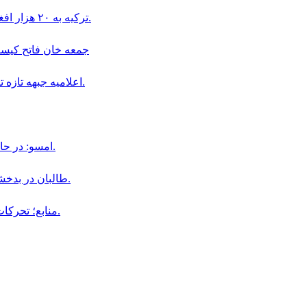
ترکیه به ۲۰ هزار افغان در بخش دامداری و پرورش حیوانات ویزای کاری داده است.
جمعه خان فاتح كيست و چگو
اعلاميه جبهه تازه تأسيس سپاهيان ميهن در باره سقوط اولين ولسوالى افغانستان.
امسو: در حال حاضر ۸ خبرنگار افغان در زندان‌ های طالبان محبوس هستند.
طالبان در بدخشان، فرمانده پیشین محلی خود «جمعه خان» را بازداشت کردند.
منابع؛ تحركات نظامى جمعه خان فاتح در ولايت بدخشان افزايش يافته است.