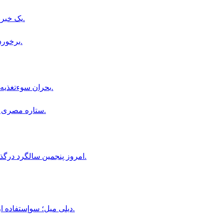
یک خبرنگار طلوع‌نیوز در بدخشان از سوی طالبان بازداشت شده است.
برخورد صاعقه با زمين مسابقه فوتبال در تايلند، يك بازيكن جان باخت.
بحران سوءتغذیه در هلمند؛ مراکز درمانی دیگر ظرفیت پذیرش بیماران را ندارند.
ستاره مصرى فوتبال، در آستانه پيوستن به باشگاه ترابزون اسپور تركيه است.
امروز پنجمین سالگرد درگذشت استاد عبدالله عاطفی، شخصیت فرهنگی افغانستان است.
ديلى ميل؛ سوإستفاده از كودكان در قالب «بجه بازى» همچنان در افغانستان ادامه دارد.