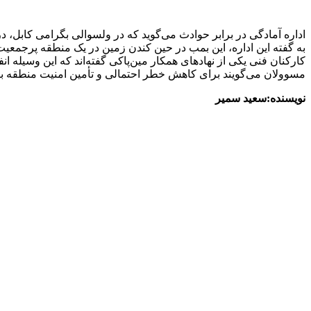
اداره آمادگی در برابر حوادث می‌گوید که در ولسوالی بگرامی کابل، در شهرک حاجی منجی، یک ماین خطرناک ۱۰۰ کیلوی
به گفته این اداره، این بمب در حین کندن زمین در یک منطقه پرجمعیت
کارکنان فنی یکی از نهادهای همکار مین‌پاکی گفته‌اند که این وسیله انفجاری مهم از نوع بمب هوایی OFAB 100/120 بوده، نزدیک به ۴۲ کی
مسوولان می‌گویند برای کاهش خطر احتمالی و تأمین امنیت منطقه بیش از ۳۲۰۰ خریطه ریگی استفاده شده، سپس ماین به محل امن منتقل و در آن
نویسنده:سعید سمیر