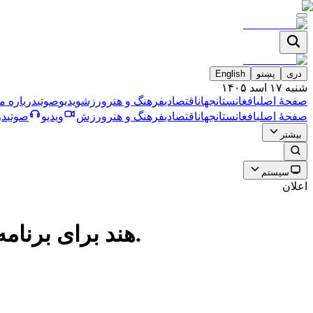
دری
پښتو
English
شنبه ۱۷ اسد ۱۴۰۵
صفحۀ اصلی
افغانستان
جهان
اقتصادی
فرهنگ و هنر
ورزش
ویدیو
صوتی
درباره ما
صفحۀ اصلی
افغانستان
جهان
اقتصادی
فرهنگ و هنر
ورزش
ویدیو
صوتی
در
بیشتر
سیستم
اعلان
هند برای برنامه معافیت کودکان افغانستان ۲۰ تُن مواد واکسین به افغانستان فرستاد.