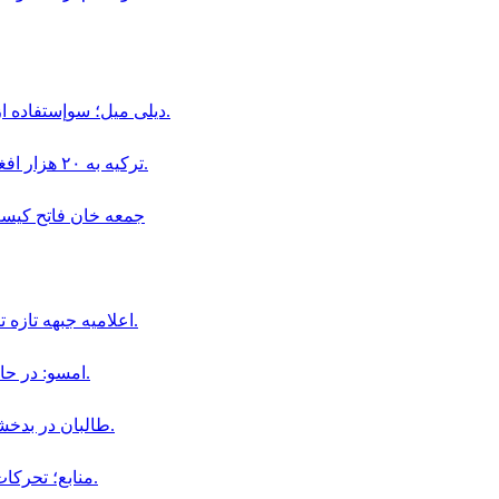
ديلى ميل؛ سوإستفاده از كودكان در قالب «بجه بازى» همچنان در افغانستان ادامه دارد.
ترکیه به ۲۰ هزار افغان در بخش دامداری و پرورش حیوانات ویزای کاری داده است.
جمعه خان فاتح كيست و چگو
اعلاميه جبهه تازه تأسيس سپاهيان ميهن در باره سقوط اولين ولسوالى افغانستان.
امسو: در حال حاضر ۸ خبرنگار افغان در زندان‌ های طالبان محبوس هستند.
طالبان در بدخشان، فرمانده پیشین محلی خود «جمعه خان» را بازداشت کردند.
منابع؛ تحركات نظامى جمعه خان فاتح در ولايت بدخشان افزايش يافته است.