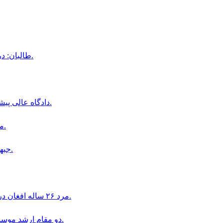
طالبان: در جریان سال جاری، ۱۶ هزار خانواده مهاجر به کندز بازگشته‌اند.
دادگاه عالى پيشاور درخواست اقامت موقت دو نظامى پيشين افغان را رد كرد.
مواضع طالبان در ارگوى بدخشان هدف حمله راكتى قرار گرفت.
جبهه آزادى مسئوليت حمله به ميدان هوايى كابل را بر عهده گرفت.
مرد ٢۶ ساله افغان در اتريش به اتهام تجاوز جنسى به دو دختر ١۶ ساله بازداشت شد.
دو مقام ارشد موساد به دليل ناكامى در طرح سرنگونى حكومت ايران بركنار شدند.