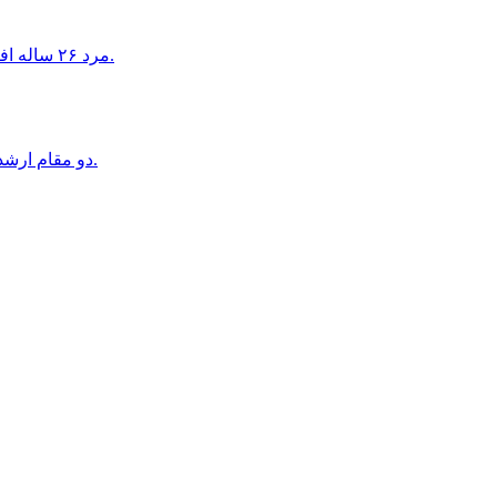
مرد ٢۶ ساله افغان در اتريش به اتهام تجاوز جنسى به دو دختر ١۶ ساله بازداشت شد.
دو مقام ارشد موساد به دليل ناكامى در طرح سرنگونى حكومت ايران بركنار شدند.