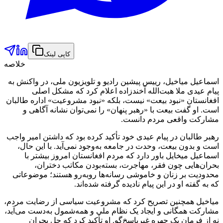
کاپی لینک
خلاصه
اسماعیل میاخیل، رییس پیشین رادیو و تلویزیون ملی، در واکنش به
پیام عیدی ملا هبت‌الله آخندزاده اعلام کرد که مشکل اصلی
افغانستان «نبود بیعت» نیست، بلکه «نبود مشروعیت» اداره طالبان
است. او گفت بیعت با «رهبر پنهان» را نمی‌توان نشانه آگاهی و
مشارکت واقعی مردم دانست.
رهبر طالبان در پیام عیدی خود تأکید کرده بود که داشتن امیر واجب
است و بدون بیعت، وحدت در جامعه به‌وجود نمی‌آید. با این حال،
اسماعیل میخایل باور دارد که مردم افغانستان امروز بیشتر با
بحران‌هایی چون فقر، مهاجرت، بسته‌بودن مکاتب دختران،
محدودیت بر زنان و خاموشی رسانه‌ها روبه‌رو هستند؛ موضوعاتی
که به گفته او در این پیام نادیده گرفته شده‌اند.
میاخیل همچنین تصریح کرد که مشروعیت سیاسی از رضایت مردم،
مشارکت همگانی و ایجاد یک نظام ملی و همه‌شمول به‌دست می‌آید،
نه از فرمان یک چهره غیرپاسخ‌گو. او تأکید کرد که حل بحران