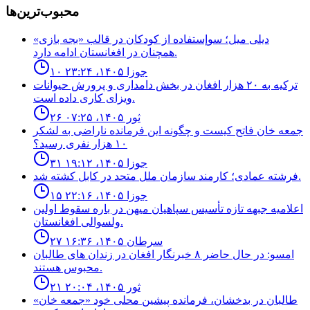
محبوب‌ترین‌ها
ديلى ميل؛ سوإستفاده از كودكان در قالب «بجه بازى»
همچنان در افغانستان ادامه دارد.
۱۰ جوزا ۱۴۰۵، ۲۳:۲۴
ترکیه به ۲۰ هزار افغان در بخش دامداری و پرورش حیوانات
ویزای کاری داده است.
۲۶ ثور ۱۴۰۵، ۰۷:۲۵
جمعه خان فاتح كيست و چگونه اين فرمانده ناراضى به لشكر
١٠ هزار نفرى رسيد؟
۳۱ جوزا ۱۴۰۵، ۱۹:۱۲
فرشته عمادى؛ كارمند سازمان ملل متحد در كابل كشته شد.
۱۵ جوزا ۱۴۰۵، ۲۲:۱۶
اعلاميه جبهه تازه تأسيس سپاهيان ميهن در باره سقوط اولين
ولسوالى افغانستان.
۲۷ سرطان ۱۴۰۵، ۱۶:۳۶
امسو: در حال حاضر ۸ خبرنگار افغان در زندان‌ های طالبان
محبوس هستند.
۲۱ ثور ۱۴۰۵، ۲۰:۰۴
طالبان در بدخشان، فرمانده پیشین محلی خود «جمعه خان»