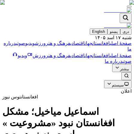
دری
پښتو
English
شنبه ۱۷ اسد ۱۴۰۵
صفحۀ اصلی
افغانستان
جهان
اقتصادی
فرهنگ و هنر
ورزش
ویدیو
صوتی
درباره
ما
صفحۀ اصلی
افغانستان
جهان
اقتصادی
فرهنگ و هنر
ورزش
ویدیو
صوتی
درباره ما
بیشتر
سیستم
اعلان
افغانستان
توس نیوز
اسماعيل مياخيل؛ مشكل
افغانستان نبود «مشروعيت »