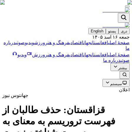
دری
پښتو
English
جمعه ۱۶ اسد ۱۴۰۵
صفحۀ اصلی
افغانستان
جهان
اقتصادی
فرهنگ و هنر
ورزش
ویدیو
صوتی
درباره
ما
صفحۀ اصلی
افغانستان
جهان
اقتصادی
فرهنگ و هنر
ورزش
ویدیو
صوتی
درباره ما
بیشتر
سیستم
اعلان
جهان
توس نیوز
قزاقستان: حذف طالبان از
فهرست تروريسم به معناى به