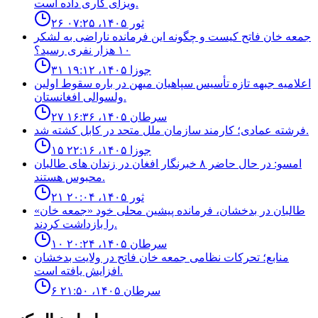
ویزای کاری داده است.
۲۶ ثور ۱۴۰۵، ۰۷:۲۵
جمعه خان فاتح كيست و چگونه اين فرمانده ناراضى به لشكر
١٠ هزار نفرى رسيد؟
۳۱ جوزا ۱۴۰۵، ۱۹:۱۲
اعلاميه جبهه تازه تأسيس سپاهيان ميهن در باره سقوط اولين
ولسوالى افغانستان.
۲۷ سرطان ۱۴۰۵، ۱۶:۳۶
فرشته عمادى؛ كارمند سازمان ملل متحد در كابل كشته شد.
۱۵ جوزا ۱۴۰۵، ۲۲:۱۶
امسو: در حال حاضر ۸ خبرنگار افغان در زندان‌ های طالبان
محبوس هستند.
۲۱ ثور ۱۴۰۵، ۲۰:۰۴
طالبان در بدخشان، فرمانده پیشین محلی خود «جمعه خان»
را بازداشت کردند.
۱۰ سرطان ۱۴۰۵، ۲۰:۲۴
منابع؛ تحركات نظامى جمعه خان فاتح در ولايت بدخشان
افزايش يافته است.
۶ سرطان ۱۴۰۵، ۲۱:۵۰