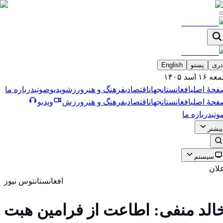
دری
پښتو
English
 ۱۶ اسد ۱۴۰۵
فحۀ اصلی
افغانستان
جهان
اقتصادی
فرهنگ و هنر
ورزش
ویدیو
صوتی
درباره ما
فحۀ اصلی
افغانستان
جهان
اقتصادی
فرهنگ و هنر
ورزش
ویدیو
تی
درباره ما
بیشتر
سیستم
لان
افغانستان
توس نیوز
الد منفی: اطاعت از فرامین هبت