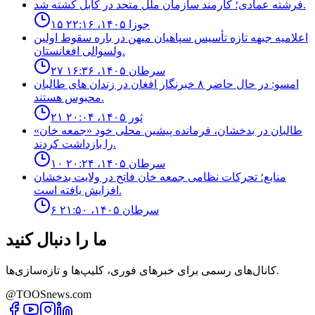
فرشته عمادى؛ كارمند سازمان ملل متحد در كابل كشته شد.
۱۵ جوزا ۱۴۰۵، ۲۲:۱۶
اعلاميه جبهه تازه تأسيس سپاهيان ميهن در باره سقوط اولين
ولسوالى افغانستان.
۲۷ سرطان ۱۴۰۵، ۱۶:۳۶
امسو: در حال حاضر ۸ خبرنگار افغان در زندان‌ های طالبان
محبوس هستند.
۲۱ ثور ۱۴۰۵، ۲۰:۰۴
طالبان در بدخشان، فرمانده پیشین محلی خود «جمعه خان»
را بازداشت کردند.
۱۰ سرطان ۱۴۰۵، ۲۰:۲۴
منابع؛ تحركات نظامى جمعه خان فاتح در ولايت بدخشان
افزايش يافته است.
۶ سرطان ۱۴۰۵، ۲۱:۵۰
ما را دنبال کنید
کانال‌های رسمی برای خبرهای فوری، کلیپ‌ها و تازه‌سازی‌ها.
@TOOSnews.com