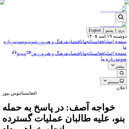
دری
پښتو
English
دوشنبه ۱۹ اسد ۱۴۰۵
صفحۀ اصلی
افغانستان
جهان
اقتصادی
فرهنگ و هنر
ورزش
ویدیو
صوتی
درباره
ما
صفحۀ اصلی
افغانستان
جهان
اقتصادی
فرهنگ و هنر
ورزش
ویدیو
صوتی
درباره ما
بیشتر
سیستم
اعلان
افغانستان
توس نیوز
خواجه آصف: در پاسخ به حمله
بنو، علیه طالبان عملیات گسترده