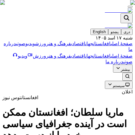
دری
پښتو
English
شنبه ۱۷ اسد ۱۴۰۵
صفحۀ اصلی
افغانستان
جهان
اقتصادی
فرهنگ و هنر
ورزش
ویدیو
صوتی
درباره
ما
صفحۀ اصلی
افغانستان
جهان
اقتصادی
فرهنگ و هنر
ورزش
ویدیو
صوتی
درباره ما
بیشتر
سیستم
اعلان
افغانستان
توس نیوز
ماريا سلطان؛ افغانستان ممكن
است در آينده جغرافياى سياسى