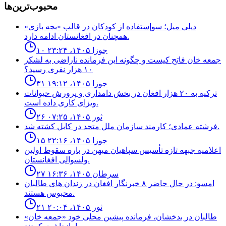
محبوب‌ترین‌ها
ديلى ميل؛ سوإستفاده از كودكان در قالب «بجه بازى»
همچنان در افغانستان ادامه دارد.
۱۰ جوزا ۱۴۰۵، ۲۳:۲۴
جمعه خان فاتح كيست و چگونه اين فرمانده ناراضى به لشكر
١٠ هزار نفرى رسيد؟
۳۱ جوزا ۱۴۰۵، ۱۹:۱۲
ترکیه به ۲۰ هزار افغان در بخش دامداری و پرورش حیوانات
ویزای کاری داده است.
۲۶ ثور ۱۴۰۵، ۰۷:۲۵
فرشته عمادى؛ كارمند سازمان ملل متحد در كابل كشته شد.
۱۵ جوزا ۱۴۰۵، ۲۲:۱۶
اعلاميه جبهه تازه تأسيس سپاهيان ميهن در باره سقوط اولين
ولسوالى افغانستان.
۲۷ سرطان ۱۴۰۵، ۱۶:۳۶
امسو: در حال حاضر ۸ خبرنگار افغان در زندان‌ های طالبان
محبوس هستند.
۲۱ ثور ۱۴۰۵، ۲۰:۰۴
طالبان در بدخشان، فرمانده پیشین محلی خود «جمعه خان»