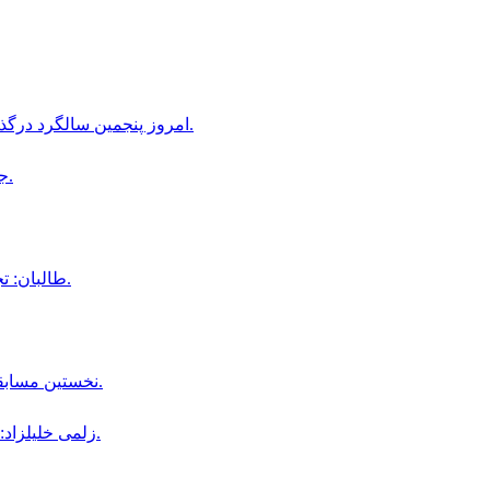
امروز پنجمین سالگرد درگذشت استاد عبدالله عاطفی، شخصیت فرهنگی افغانستان است.
جام كانتيننتال؛ افغانستان و روسيه به تساوى ٣ بر ٣ دست يافتند.
طالبان: تجارت سالانه افغانستان با ایران به ۳.۶ میلیارد دالر رسیده است.
نخستین مسابقه یک‌روزه میان افغانستان و ایرلند به دلیل بارش باران لغو شد.
زلمی خلیلزاد: پاکستان با بحران‌های سیاسی، اقتصادی و امنیتی روبه‌رو است.