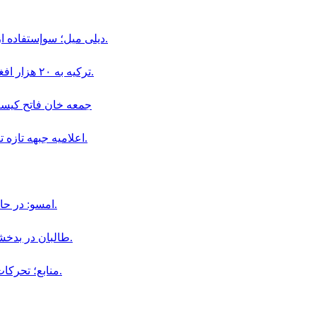
ديلى ميل؛ سوإستفاده از كودكان در قالب «بجه بازى» همچنان در افغانستان ادامه دارد.
ترکیه به ۲۰ هزار افغان در بخش دامداری و پرورش حیوانات ویزای کاری داده است.
جمعه خان فاتح كيست و چگو
اعلاميه جبهه تازه تأسيس سپاهيان ميهن در باره سقوط اولين ولسوالى افغانستان.
امسو: در حال حاضر ۸ خبرنگار افغان در زندان‌ های طالبان محبوس هستند.
طالبان در بدخشان، فرمانده پیشین محلی خود «جمعه خان» را بازداشت کردند.
منابع؛ تحركات نظامى جمعه خان فاتح در ولايت بدخشان افزايش يافته است.