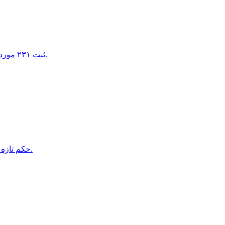
ثبت ٢٣١ مورد قتل زنان در افغانستان در پنج سال پس از بازگشت طالبان به قدرت.
حكم تازه هبت اللّه؛ كارمندانى كه ريش نگذارند و لنگى نپوشند، منفک مى شوند.