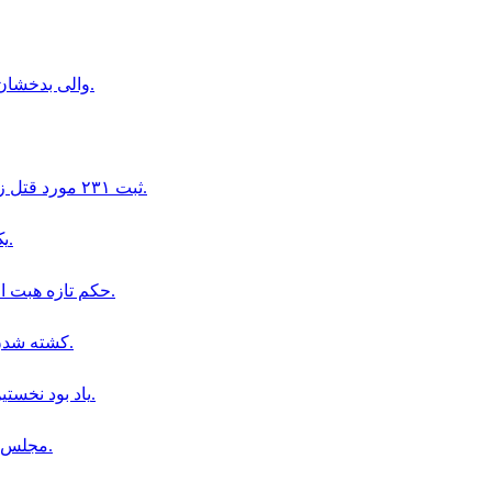
والی بدخشان: خواب‌های برهم‌زدن نظام اسلامی را با خود به قبر خواهید برد.
ثبت ٢٣١ مورد قتل زنان در افغانستان در پنج سال پس از بازگشت طالبان به قدرت.
يک عضو امر به معروف طالبان در حمله اى در قندهار كشته شد.
حكم تازه هبت اللّه؛ كارمندانى كه ريش نگذارند و لنگى نپوشند، منفک مى شوند.
كشته شدن هشت نفر در عمليات امنيتى ارتش پاكستان در خيبر پختونخوا.
ياد بود نخستين سالگرد درگذشت صالح محمد خليق در افغانستان برگزار شد.
مجلس سناى امريكا قانون ليندسى گراهام را عليه روسيه تصويب كرد.