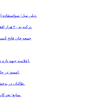
ديلى ميل؛ سوإستفاده از كودكان در قالب «بجه بازى» همچنان در افغانستان ادامه دارد.
ترکیه به ۲۰ هزار افغان در بخش دامداری و پرورش حیوانات ویزای کاری داده است.
جمعه خان فاتح كيست و چگو
اعلاميه جبهه تازه تأسيس سپاهيان ميهن در باره سقوط اولين ولسوالى افغانستان.
امسو: در حال حاضر ۸ خبرنگار افغان در زندان‌ های طالبان محبوس هستند.
طالبان در بدخشان، فرمانده پیشین محلی خود «جمعه خان» را بازداشت کردند.
منابع؛ تحركات نظامى جمعه خان فاتح در ولايت بدخشان افزايش يافته است.