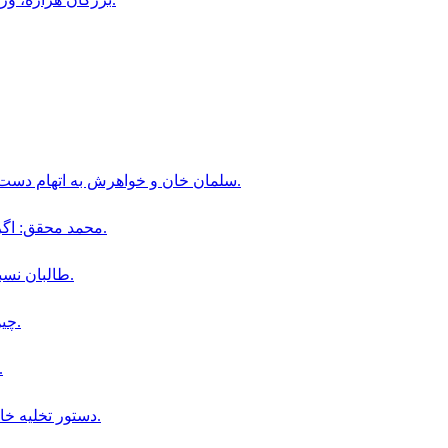
سلمان خان و خواهرش به اتهام دست داشتن در یک پرونده ادعایی کلاهبرداری به دادگاه احضار شدند.
محمد محقق: اگر فشارهای طالبان ادامه یابد، شیعیان دیگر سکوت نخواهند کرد.
طالبان نسبت به وخامت اوضاع امنیتی در ولایت تخار ابراز نگرانی کرده‌اند.
چين از طالبان خواست افغانستان به پناهگاه تروريسم تبديل نشود.
در نزدیکی میدان هوایی کابل صدای دو انفجار 
دستور تخليه خانه جعفر مهدوى از سوى وزارت عدليه طالبان صادر شده است.