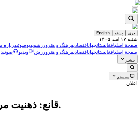
دری
پښتو
English
شنبه ۱۷ اسد ۱۴۰۵
صفحۀ اصلی
افغانستان
جهان
اقتصادی
فرهنگ و هنر
ورزش
ویدیو
صوتی
درباره ما
صفحۀ اصلی
افغانستان
جهان
اقتصادی
فرهنگ و هنر
ورزش
ویدیو
صوتی
در
بیشتر
سیستم
اعلان
قانع: ذهنیت مرحون کاملاً توسط غرور کاذب و جادوی استخباراتی تسخیر شده است.