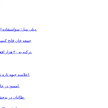
نخستين جراحى ب
ديلى ميل؛ سوإستفاده از كودكان در قالب «بجه بازى» همچنان در افغانستان ادامه دارد.
جمعه خان فاتح كيست و چگو
ترکیه به ۲۰ هزار افغان در بخش دامداری و پرورش حیوانات ویزای کاری داده است.
اعلاميه جبهه تازه تأسيس سپاهيان ميهن در باره سقوط اولين ولسوالى افغانستان.
امسو: در حال حاضر ۸ خبرنگار افغان در زندان‌ های طالبان محبوس هستند.
طالبان در بدخشان، فرمانده پیشین محلی خود «جمعه خان» را بازداشت کردند.