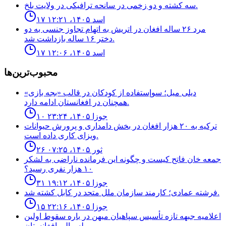
سه كشته و دو زخمى در سانحه ترافيكى در ولايت بلخ.
۱۷ اسد ۱۴۰۵، ۱۲:۲۱
مرد ٢۶ ساله افغان در اتريش به اتهام تجاوز جنسى به دو
دختر ١۶ ساله بازداشت شد.
۱۷ اسد ۱۴۰۵، ۱۲:۰۶
محبوب‌ترین‌ها
ديلى ميل؛ سوإستفاده از كودكان در قالب «بجه بازى»
همچنان در افغانستان ادامه دارد.
۱۰ جوزا ۱۴۰۵، ۲۳:۲۴
ترکیه به ۲۰ هزار افغان در بخش دامداری و پرورش حیوانات
ویزای کاری داده است.
۲۶ ثور ۱۴۰۵، ۰۷:۲۵
جمعه خان فاتح كيست و چگونه اين فرمانده ناراضى به لشكر
١٠ هزار نفرى رسيد؟
۳۱ جوزا ۱۴۰۵، ۱۹:۱۲
فرشته عمادى؛ كارمند سازمان ملل متحد در كابل كشته شد.
۱۵ جوزا ۱۴۰۵، ۲۲:۱۶
اعلاميه جبهه تازه تأسيس سپاهيان ميهن در باره سقوط اولين
ولسوالى افغانستان.