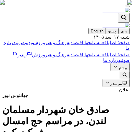
دری
پښتو
English
شنبه ۱۷ اسد ۱۴۰۵
صفحۀ اصلی
افغانستان
جهان
اقتصادی
فرهنگ و هنر
ورزش
ویدیو
صوتی
درباره
ما
صفحۀ اصلی
افغانستان
جهان
اقتصادی
فرهنگ و هنر
ورزش
ویدیو
صوتی
درباره ما
بیشتر
سیستم
اعلان
جهان
توس نیوز
صادق خان شهردار مسلمان
لندن، در مراسم حج امسال