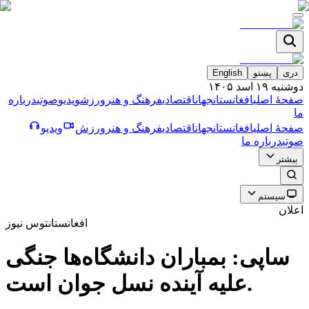
دری
پښتو
English
دوشنبه ۱۹ اسد ۱۴۰۵
صفحۀ اصلی
افغانستان
جهان
اقتصادی
فرهنگ و هنر
ورزش
ویدیو
صوتی
درباره
ما
صفحۀ اصلی
افغانستان
جهان
اقتصادی
فرهنگ و هنر
ورزش
ویدیو
صوتی
درباره ما
بیشتر
سیستم
اعلان
افغانستان
توس نیوز
ساپی: بمباران دانشگاه‌ها جنگی
علیه آینده نسل جوان است.