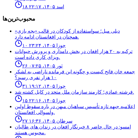
۱۸ اسد ۱۴۰۵، ۲۲:۱۷
محبوب‌ترین‌ها
ديلى ميل؛ سوإستفاده از كودكان در قالب «بجه بازى»
همچنان در افغانستان ادامه دارد.
۱۰ جوزا ۱۴۰۵، ۲۳:۲۴
ترکیه به ۲۰ هزار افغان در بخش دامداری و پرورش حیوانات
ویزای کاری داده است.
۲۶ ثور ۱۴۰۵، ۰۷:۲۵
جمعه خان فاتح كيست و چگونه اين فرمانده ناراضى به لشكر
١٠ هزار نفرى رسيد؟
۳۱ جوزا ۱۴۰۵، ۱۹:۱۲
فرشته عمادى؛ كارمند سازمان ملل متحد در كابل كشته شد.
۱۵ جوزا ۱۴۰۵، ۲۲:۱۶
اعلاميه جبهه تازه تأسيس سپاهيان ميهن در باره سقوط اولين
ولسوالى افغانستان.
۲۷ سرطان ۱۴۰۵، ۱۶:۳۶
امسو: در حال حاضر ۸ خبرنگار افغان در زندان‌ های طالبان
محبوس هستند.