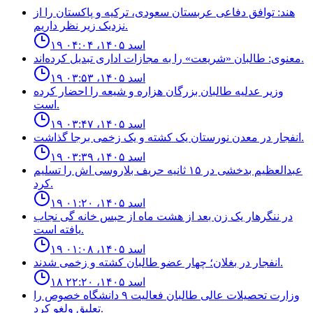
هند: توافق دفاعی عربستان سعودی، ترکیه و پاکستان را از
نزدیک زیر نظر داریم.
۱۹ اسد ۱۴۰۵، ۰۴:۰۴
معنوی: طالبان «شریعت» را به مجازات اداری تبدیل کرده‌اند.
۱۹ اسد ۱۴۰۵، ۰۳:۵۳
وزیر عدلیه طالبان بزرگان هزاره و شیعه را احضار کرده
است.
۱۹ اسد ۱۴۰۵، ۰۳:۴۷
انفجار در معدن نورستان يک كشته و یک زخمى برجا گذاشت.
۱۹ اسد ۱۴۰۵، ۰۳:۳۹
عبدالعظيم بدخشى در ١۵ ثانيه حريف بلاروسى اش را تسليم
كرد.
۱۹ اسد ۱۴۰۵، ۰۱:۲۰
در ننگرهار یک زن بعد از هشت ماه از حبس خانه گی نجاب
یافته است.
۱۹ اسد ۱۴۰۵، ۰۱:۰۸
انفجار در بغلان؛ چهار عضو طالبان كشته و زخمى شدند.
۱۸ اسد ۱۴۰۵، ۲۲:۲۰
وزارت تحصيلات عالى طالبان فعاليت ٩ دانشگاه خصوص را
تعليق ولغو كرد.