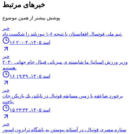
خبرهای مرتبط
پوشش بیشتر از همین موضوع
خبر
تيم ملى فوتسال افغانستان با نتيجه ۶-۱ نيوزيلند را شكست داد.
۱۶ اسد ۱۴۰۵، ۲۰:۰۴
خبر
وزير ورزش اسپانيا: ما شايسته ى ميزبانى فينال جام جهانى ٢٠٣٠
هستيم.
۱۶ اسد ۱۴۰۵، ۱۹:۴۹
خبر
برخورد صاعقه با زمين مسابقه فوتبال در تايلند، يك بازيكن جان
باخت.
۱۵ اسد ۱۴۰۵، ۲۳:۳۴
خبر
ستاره مصرى فوتبال، در آستانه پيوستن به باشگاه ترابزون اسپور