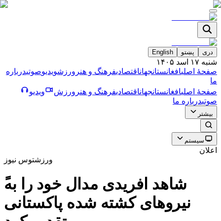
دری
پښتو
English
شنبه ۱۷ اسد ۱۴۰۵
صفحۀ اصلی
افغانستان
جهان
اقتصادی
فرهنگ و هنر
ورزش
ویدیو
صوتی
درباره
ما
صفحۀ اصلی
افغانستان
جهان
اقتصادی
فرهنگ و هنر
ورزش
ویدیو
صوتی
درباره ما
بیشتر
سیستم
اعلان
ورزش
توس نیوز
نیروهای کشته شده پاکستانی