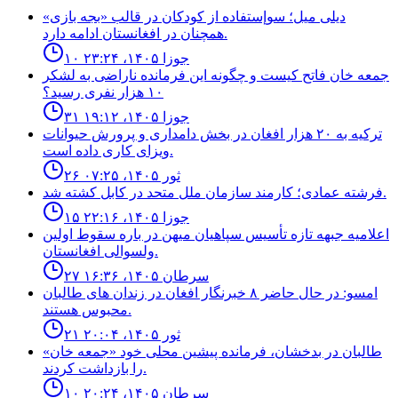
ديلى ميل؛ سوإستفاده از كودكان در قالب «بجه بازى»
همچنان در افغانستان ادامه دارد.
۱۰ جوزا ۱۴۰۵، ۲۳:۲۴
جمعه خان فاتح كيست و چگونه اين فرمانده ناراضى به لشكر
١٠ هزار نفرى رسيد؟
۳۱ جوزا ۱۴۰۵، ۱۹:۱۲
ترکیه به ۲۰ هزار افغان در بخش دامداری و پرورش حیوانات
ویزای کاری داده است.
۲۶ ثور ۱۴۰۵، ۰۷:۲۵
فرشته عمادى؛ كارمند سازمان ملل متحد در كابل كشته شد.
۱۵ جوزا ۱۴۰۵، ۲۲:۱۶
اعلاميه جبهه تازه تأسيس سپاهيان ميهن در باره سقوط اولين
ولسوالى افغانستان.
۲۷ سرطان ۱۴۰۵، ۱۶:۳۶
امسو: در حال حاضر ۸ خبرنگار افغان در زندان‌ های طالبان
محبوس هستند.
۲۱ ثور ۱۴۰۵، ۲۰:۰۴
طالبان در بدخشان، فرمانده پیشین محلی خود «جمعه خان»
را بازداشت کردند.
۱۰ سرطان ۱۴۰۵، ۲۰:۲۴