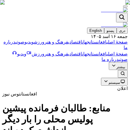
دری
پښتو
English
جمعه ۱۶ اسد ۱۴۰۵
صفحۀ اصلی
افغانستان
جهان
اقتصادی
فرهنگ و هنر
ورزش
ویدیو
صوتی
درباره
ما
صفحۀ اصلی
افغانستان
جهان
اقتصادی
فرهنگ و هنر
ورزش
ویدیو
صوتی
درباره ما
بیشتر
سیستم
اعلان
افغانستان
توس نیوز
منابع: طالبان فرمانده پيشين
پوليس محلى را بار ديگر