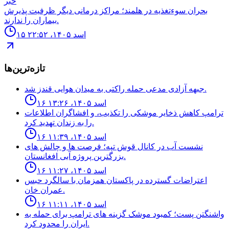
خبر
بحران سوءتغذیه در هلمند؛ مراکز درمانی دیگر ظرفیت پذیرش
بیماران را ندارند.
۱۵ اسد ۱۴۰۵، ۲۲:۵۲
تازه‌ترین‌ها
جبهه آزادى مدعى حمله راكتى به ميدان هوايى قندز شد.
۱۶ اسد ۱۴۰۵، ۱۳:۲۶
ترامپ كاهش ذخاير موشكى را تكذيب، و افشاگران اطلاعات
را به زندان تهديد كرد.
۱۶ اسد ۱۴۰۵، ۱۱:۳۹
نشست آب در كانال قوش تپه؛ فرصت ها و چالش هاى
بزرگترين پروژه آبى افغانستان.
۱۶ اسد ۱۴۰۵، ۱۱:۲۷
اعتراضات گسترده در پاكستان همزمان با سالگرد حبس
عمران خان.
۱۶ اسد ۱۴۰۵، ۱۱:۱۱
واشنگتن پست؛ كمبود موشک گزينه هاى ترامپ براى حمله به
ايران را محدود كرد.