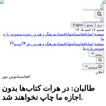
دری
پښتو
English
شنبه ۱۷ اسد ۱۴۰۵
صفحۀ اصلی
افغانستان
جهان
اقتصادی
فرهنگ و هنر
ورزش
ویدیو
صوتی
درباره
ما
صفحۀ اصلی
افغانستان
جهان
اقتصادی
فرهنگ و هنر
ورزش
ویدیو
صوتی
درباره ما
بیشتر
سیستم
اعلان
افغانستان
توس نیوز
طالبان: در هرات کتاب‌ها بدون
اجازه ما چاپ نخواهند شد.