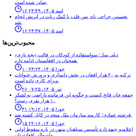
صادر شده است.
۱۶ اسد ۱۴۰۵، ۲۳:۴۹
نخستين جراحى باى پس قلب با كمک ربات در اتريش انجام
شد.
۱۶ اسد ۱۴۰۵، ۲۳:۳۷
محبوب‌ترین‌ها
ديلى ميل؛ سوإستفاده از كودكان در قالب «بجه بازى»
همچنان در افغانستان ادامه دارد.
۱۰ جوزا ۱۴۰۵، ۲۳:۲۴
ترکیه به ۲۰ هزار افغان در بخش دامداری و پرورش حیوانات
ویزای کاری داده است.
۲۶ ثور ۱۴۰۵، ۰۷:۲۵
جمعه خان فاتح كيست و چگونه اين فرمانده ناراضى به لشكر
١٠ هزار نفرى رسيد؟
۳۱ جوزا ۱۴۰۵، ۱۹:۱۲
فرشته عمادى؛ كارمند سازمان ملل متحد در كابل كشته شد.
۱۵ جوزا ۱۴۰۵، ۲۲:۱۶
اعلاميه جبهه تازه تأسيس سپاهيان ميهن در باره سقوط اولين
ولسوالى افغانستان.