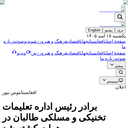
دری
پښتو
English
یکشنبه ۱۸ اسد ۱۴۰۵
صفحۀ اصلی
افغانستان
جهان
اقتصادی
فرهنگ و هنر
ورزش
ویدیو
صوتی
درباره
ما
صفحۀ اصلی
افغانستان
جهان
اقتصادی
فرهنگ و هنر
ورزش
ویدیو
صوتی
درباره ما
بیشتر
سیستم
اعلان
افغانستان
توس نیوز
برادر رئيس اداره تعليمات
تخنيكى و مسلكى طالبان در