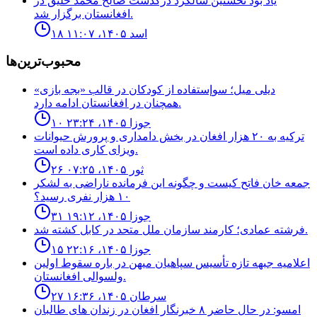
ياد بود نخستين سالگرد درگذشت صالح محمد خليق در
افغانستان برگزار شد.
۱۸ اسد ۱۴۰۵، ۱۱:۰۷
محبوب‌ترین‌ها
ديلى ميل؛ سوإستفاده از كودكان در قالب «بجه بازى»
همچنان در افغانستان ادامه دارد.
۱۰ جوزا ۱۴۰۵، ۲۳:۲۴
ترکیه به ۲۰ هزار افغان در بخش دامداری و پرورش حیوانات
ویزای کاری داده است.
۲۶ ثور ۱۴۰۵، ۰۷:۲۵
جمعه خان فاتح كيست و چگونه اين فرمانده ناراضى به لشكر
١٠ هزار نفرى رسيد؟
۳۱ جوزا ۱۴۰۵، ۱۹:۱۲
فرشته عمادى؛ كارمند سازمان ملل متحد در كابل كشته شد.
۱۵ جوزا ۱۴۰۵، ۲۲:۱۶
اعلاميه جبهه تازه تأسيس سپاهيان ميهن در باره سقوط اولين
ولسوالى افغانستان.
۲۷ سرطان ۱۴۰۵، ۱۶:۳۶
امسو: در حال حاضر ۸ خبرنگار افغان در زندان‌ های طالبان