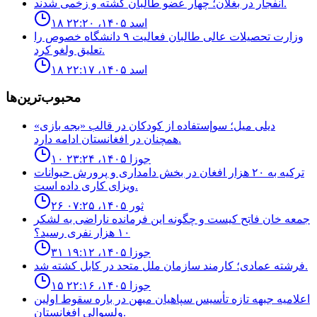
انفجار در بغلان؛ چهار عضو طالبان كشته و زخمى شدند.
۱۸ اسد ۱۴۰۵، ۲۲:۲۰
وزارت تحصيلات عالى طالبان فعاليت ٩ دانشگاه خصوص را
تعليق ولغو كرد.
۱۸ اسد ۱۴۰۵، ۲۲:۱۷
محبوب‌ترین‌ها
ديلى ميل؛ سوإستفاده از كودكان در قالب «بجه بازى»
همچنان در افغانستان ادامه دارد.
۱۰ جوزا ۱۴۰۵، ۲۳:۲۴
ترکیه به ۲۰ هزار افغان در بخش دامداری و پرورش حیوانات
ویزای کاری داده است.
۲۶ ثور ۱۴۰۵، ۰۷:۲۵
جمعه خان فاتح كيست و چگونه اين فرمانده ناراضى به لشكر
١٠ هزار نفرى رسيد؟
۳۱ جوزا ۱۴۰۵، ۱۹:۱۲
فرشته عمادى؛ كارمند سازمان ملل متحد در كابل كشته شد.
۱۵ جوزا ۱۴۰۵، ۲۲:۱۶
اعلاميه جبهه تازه تأسيس سپاهيان ميهن در باره سقوط اولين
ولسوالى افغانستان.