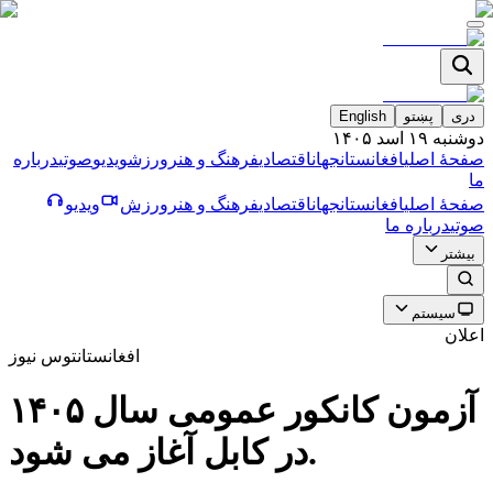
دری
پښتو
English
دوشنبه ۱۹ اسد ۱۴۰۵
صفحۀ اصلی
افغانستان
جهان
اقتصادی
فرهنگ و هنر
ورزش
ویدیو
صوتی
درباره
ما
صفحۀ اصلی
افغانستان
جهان
اقتصادی
فرهنگ و هنر
ورزش
ویدیو
صوتی
درباره ما
بیشتر
سیستم
اعلان
افغانستان
توس نیوز
آزمون كانكور عمومى سال ۱۴۰۵
در كابل آغاز مى شود.