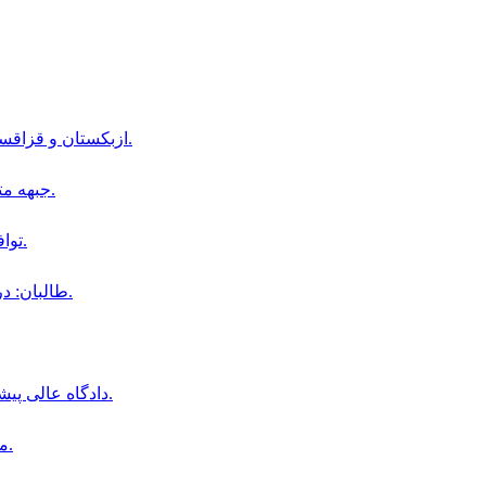
ازبکستان و قزاقستان توافق‌نامه‌ای برای صادرات کالا به افغانستان امضا کرده‌اند.
جبهه متحد قرارگاه طالبان را در ولایت غور مورد حمله قرار داده است.
توافق دفاعى سه جانبه عربستان سعودى تركيه و پاكستان در مكه.
طالبان: در جریان سال جاری، ۱۶ هزار خانواده مهاجر به کندز بازگشته‌اند.
دادگاه عالى پيشاور درخواست اقامت موقت دو نظامى پيشين افغان را رد كرد.
مواضع طالبان در ارگوى بدخشان هدف حمله راكتى قرار گرفت.