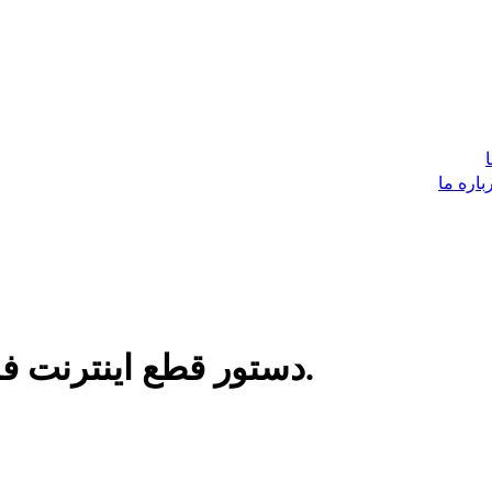
باره ما
دستور قطع اينترنت فايبر نورى در كابل صادر شده است.