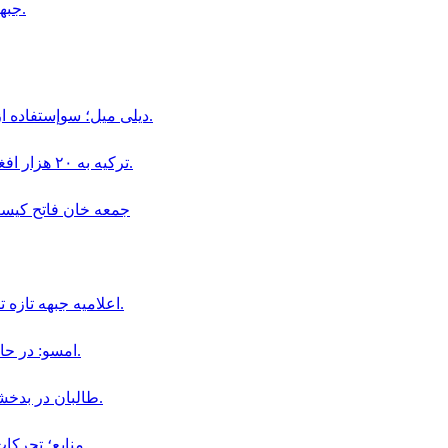
جبهه آزادى مسئوليت حمله به ميدان هوايى كابل را بر عهده گرفت.
ديلى ميل؛ سوإستفاده از كودكان در قالب «بجه بازى» همچنان در افغانستان ادامه دارد.
ترکیه به ۲۰ هزار افغان در بخش دامداری و پرورش حیوانات ویزای کاری داده است.
جمعه خان فاتح كيست و چگو
اعلاميه جبهه تازه تأسيس سپاهيان ميهن در باره سقوط اولين ولسوالى افغانستان.
امسو: در حال حاضر ۸ خبرنگار افغان در زندان‌ های طالبان محبوس هستند.
طالبان در بدخشان، فرمانده پیشین محلی خود «جمعه خان» را بازداشت کردند.
منابع؛ تحركات نظامى جمعه خان فاتح در ولايت بدخشان افزايش يافته است.