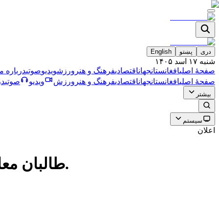
دری
پښتو
English
شنبه ۱۷ اسد ۱۴۰۵
صفحۀ اصلی
افغانستان
جهان
اقتصادی
فرهنگ و هنر
ورزش
ویدیو
صوتی
درباره ما
صفحۀ اصلی
افغانستان
جهان
اقتصادی
فرهنگ و هنر
ورزش
ویدیو
صوتی
در
بیشتر
سیستم
اعلان
طالبان معاون جديد فرقه بدخشان را از ميان مخالفان جمعه فاتح منصوب كردند.