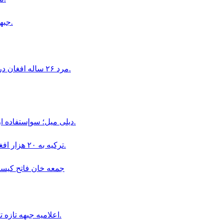
جبهه آزادى مسئوليت حمله به ميدان هوايى كابل را بر عهده گرفت.
مرد ٢۶ ساله افغان در اتريش به اتهام تجاوز جنسى به دو دختر ١۶ ساله بازداشت شد.
ديلى ميل؛ سوإستفاده از كودكان در قالب «بجه بازى» همچنان در افغانستان ادامه دارد.
ترکیه به ۲۰ هزار افغان در بخش دامداری و پرورش حیوانات ویزای کاری داده است.
جمعه خان فاتح كيست و چگو
اعلاميه جبهه تازه تأسيس سپاهيان ميهن در باره سقوط اولين ولسوالى افغانستان.