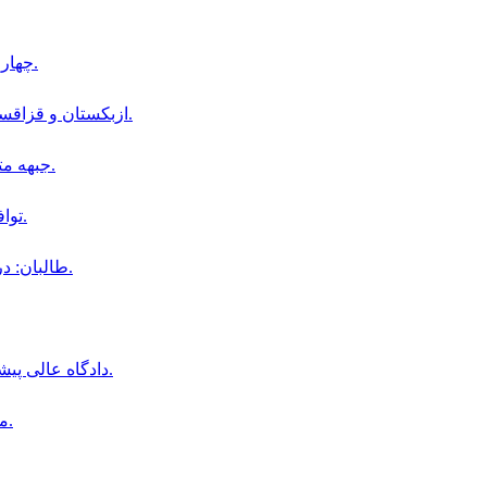
چهار كودک در پى انفجار ماين در ولسوالى رخه پنجشير زخمى شدند.
ازبکستان و قزاقستان توافق‌نامه‌ای برای صادرات کالا به افغانستان امضا کرده‌اند.
جبهه متحد قرارگاه طالبان را در ولایت غور مورد حمله قرار داده است.
توافق دفاعى سه جانبه عربستان سعودى تركيه و پاكستان در مكه.
طالبان: در جریان سال جاری، ۱۶ هزار خانواده مهاجر به کندز بازگشته‌اند.
دادگاه عالى پيشاور درخواست اقامت موقت دو نظامى پيشين افغان را رد كرد.
مواضع طالبان در ارگوى بدخشان هدف حمله راكتى قرار گرفت.