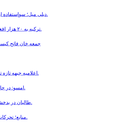
ديلى ميل؛ سوإستفاده از كودكان در قالب «بجه بازى» همچنان در افغانستان ادامه دارد.
ترکیه به ۲۰ هزار افغان در بخش دامداری و پرورش حیوانات ویزای کاری داده است.
جمعه خان فاتح كيست و چگو
اعلاميه جبهه تازه تأسيس سپاهيان ميهن در باره سقوط اولين ولسوالى افغانستان.
امسو: در حال حاضر ۸ خبرنگار افغان در زندان‌ های طالبان محبوس هستند.
طالبان در بدخشان، فرمانده پیشین محلی خود «جمعه خان» را بازداشت کردند.
منابع؛ تحركات نظامى جمعه خان فاتح در ولايت بدخشان افزايش يافته است.