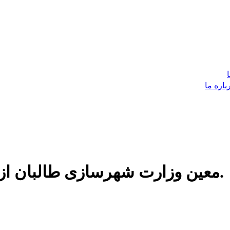
باره ما
معين وزارت شهرسازى طالبان از برخورد با شيعيان عذرخواهى كرد.