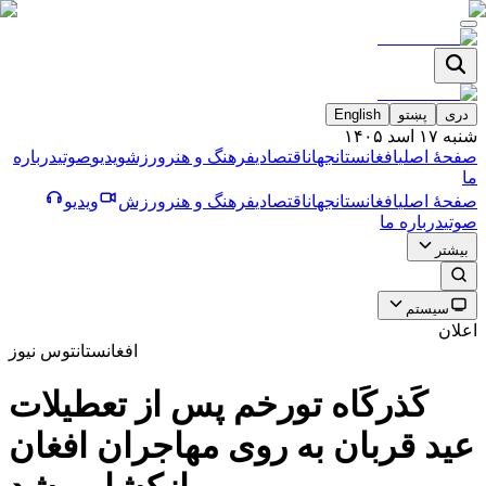
دری
پښتو
English
شنبه ۱۷ اسد ۱۴۰۵
صفحۀ اصلی
افغانستان
جهان
اقتصادی
فرهنگ و هنر
ورزش
ویدیو
صوتی
درباره
ما
صفحۀ اصلی
افغانستان
جهان
اقتصادی
فرهنگ و هنر
ورزش
ویدیو
صوتی
درباره ما
بیشتر
سیستم
اعلان
افغانستان
توس نیوز
كَذركَاه تورخم پس از تعطيلات
عيد قربان به روى مهاجران افغان