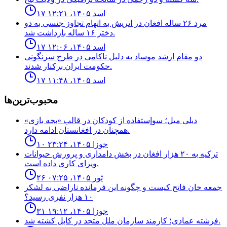
۱۷ اسد ۱۴۰۵، ۱۲:۲۱
مرد ٢۶ ساله افغان در اتريش به اتهام تجاوز جنسى به دو
دختر ١۶ ساله بازداشت شد.
۱۷ اسد ۱۴۰۵، ۱۲:۰۶
دو مقام ارشد موساد به دليل ناكامى در طرح سرنگونى
حكومت ايران بركنار شدند.
۱۷ اسد ۱۴۰۵، ۱۱:۴۸
محبوب‌ترین‌ها
ديلى ميل؛ سوإستفاده از كودكان در قالب «بجه بازى»
همچنان در افغانستان ادامه دارد.
۱۰ جوزا ۱۴۰۵، ۲۳:۲۴
ترکیه به ۲۰ هزار افغان در بخش دامداری و پرورش حیوانات
ویزای کاری داده است.
۲۶ ثور ۱۴۰۵، ۰۷:۲۵
جمعه خان فاتح كيست و چگونه اين فرمانده ناراضى به لشكر
١٠ هزار نفرى رسيد؟
۳۱ جوزا ۱۴۰۵، ۱۹:۱۲
فرشته عمادى؛ كارمند سازمان ملل متحد در كابل كشته شد.