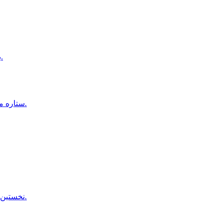
برخورد صاعقه با زمين مسابقه فوتبال در تايلند، يك بازيكن جان باخت.
ستاره مصرى فوتبال، در آستانه پيوستن به باشگاه ترابزون اسپور تركيه است.
نخستین مسابقه یک‌روزه میان افغانستان و ایرلند به دلیل بارش باران لغو شد.