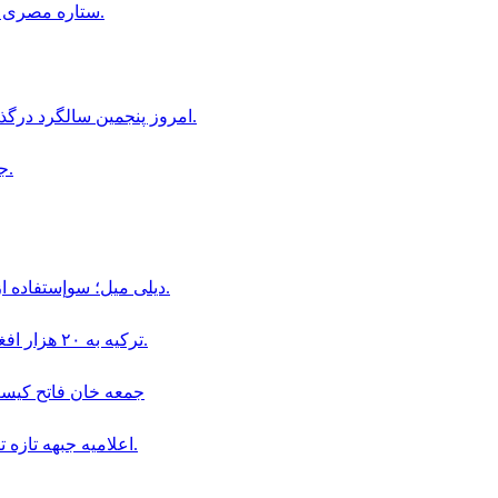
ستاره مصرى فوتبال، در آستانه پيوستن به باشگاه ترابزون اسپور تركيه است.
امروز پنجمین سالگرد درگذشت استاد عبدالله عاطفی، شخصیت فرهنگی افغانستان است.
جام كانتيننتال؛ افغانستان و روسيه به تساوى ٣ بر ٣ دست يافتند.
ديلى ميل؛ سوإستفاده از كودكان در قالب «بجه بازى» همچنان در افغانستان ادامه دارد.
ترکیه به ۲۰ هزار افغان در بخش دامداری و پرورش حیوانات ویزای کاری داده است.
جمعه خان فاتح كيست و چگو
اعلاميه جبهه تازه تأسيس سپاهيان ميهن در باره سقوط اولين ولسوالى افغانستان.