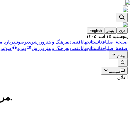
دری
پښتو
English
پنجشنبه ۱۵ اسد ۱۴۰۵
صفحۀ اصلی
افغانستان
جهان
اقتصادی
فرهنگ و هنر
ورزش
ویدیو
صوتی
درباره ما
صفحۀ اصلی
افغانستان
جهان
اقتصادی
فرهنگ و هنر
ورزش
ویدیو
صوتی
در
بیشتر
سیستم
اعلان
مراسم معرفى مربى صريستانى تيم ملى فوتسال افغانستان برگزار شد.