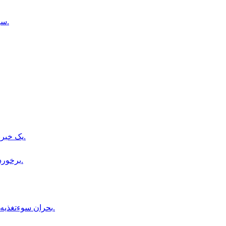
سيد محمد باقر كاظمى سخنگوى جديد فدراسيون فوتبال افغانستان شد.
یک خبرنگار طلوع‌نیوز در بدخشان از سوی طالبان بازداشت شده است.
برخورد صاعقه با زمين مسابقه فوتبال در تايلند، يك بازيكن جان باخت.
بحران سوءتغذیه در هلمند؛ مراکز درمانی دیگر ظرفیت پذیرش بیماران را ندارند.