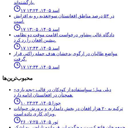
بازگشته‌اند.
۱۷ اسد ۱۴۰۵، ۱۳:۲۴
در ۵۳ درصد مناطق افغانستان سوءتغذیه رو به افزایش
است.
۱۷ اسد ۱۴۰۵، ۱۳:۰۵
دادگاه عالى پيشاور درخواست اقامت موقت دو نظامى
پيشين افغان را رد كرد.
۱۷ اسد ۱۴۰۵، ۱۲:۴۳
مواضع طالبان در ارگوى بدخشان هدف حمله راكتى قرار
گرفت.
۱۷ اسد ۱۴۰۵، ۱۲:۳۴
محبوب‌ترین‌ها
ديلى ميل؛ سوإستفاده از كودكان در قالب «بجه بازى»
همچنان در افغانستان ادامه دارد.
۱۰ جوزا ۱۴۰۵، ۲۳:۲۴
ترکیه به ۲۰ هزار افغان در بخش دامداری و پرورش حیوانات
ویزای کاری داده است.
۲۶ ثور ۱۴۰۵، ۰۷:۲۵
جمعه خان فاتح كيست و چگونه اين فرمانده ناراضى به لشكر