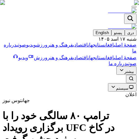
دری
پښتو
English
شنبه ۱۷ اسد ۱۴۰۵
صفحۀ اصلی
افغانستان
جهان
اقتصادی
فرهنگ و هنر
ورزش
ویدیو
صوتی
درباره
ما
صفحۀ اصلی
افغانستان
جهان
اقتصادی
فرهنگ و هنر
ورزش
ویدیو
صوتی
درباره ما
بیشتر
سیستم
اعلان
جهان
توس نیوز
ترامپ ٨٠ سالگى خود را با
برگزارى رويداد UFC در كاخ