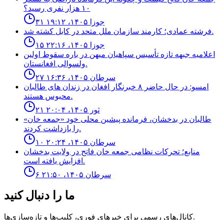
١٠ هزار نفرى رسيد؟
۳۱ جوزا ۱۴۰۵، ۱۹:۱۲
فرشته عمادى؛ كارمند سازمان ملل متحد در كابل كشته شد.
۱۵ جوزا ۱۴۰۵، ۲۲:۱۶
اعلاميه جبهه تازه تأسيس سپاهيان ميهن در باره سقوط اولين
ولسوالى افغانستان.
۲۷ سرطان ۱۴۰۵، ۱۶:۳۶
امسو: در حال حاضر ۸ خبرنگار افغان در زندان‌ های طالبان
محبوس هستند.
۲۱ ثور ۱۴۰۵، ۲۰:۰۴
طالبان در بدخشان، فرمانده پیشین محلی خود «جمعه خان»
را بازداشت کردند.
۱۰ سرطان ۱۴۰۵، ۲۰:۲۴
منابع؛ تحركات نظامى جمعه خان فاتح در ولايت بدخشان
افزايش يافته است.
۶ سرطان ۱۴۰۵، ۲۱:۵۰
ما را دنبال کنید
کانال‌های رسمی برای خبرهای فوری، کلیپ‌ها و تازه‌سازی‌ها.