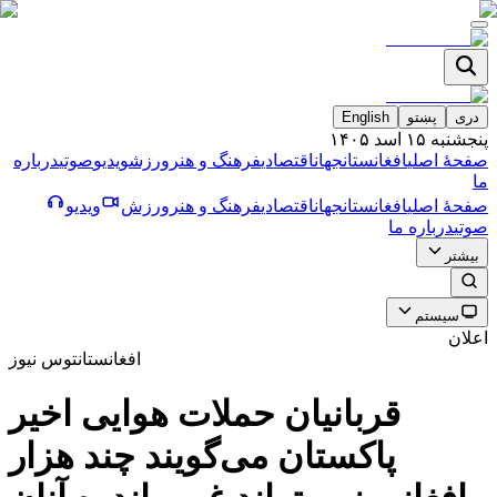
دری
پښتو
English
پنجشنبه ۱۵ اسد ۱۴۰۵
صفحۀ اصلی
افغانستان
جهان
اقتصادی
فرهنگ و هنر
ورزش
ویدیو
صوتی
درباره
ما
صفحۀ اصلی
افغانستان
جهان
اقتصادی
فرهنگ و هنر
ورزش
ویدیو
صوتی
درباره ما
بیشتر
سیستم
اعلان
افغانستان
توس نیوز
قربانیان حملات هوایی اخیر
پاکستان می‌گویند چند هزار