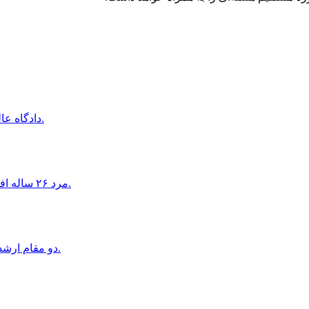
دادگاه عالى پيشاور درخواست اقامت موقت دو نظامى پيشين افغان را رد كرد.
مرد ٢۶ ساله افغان در اتريش به اتهام تجاوز جنسى به دو دختر ١۶ ساله بازداشت شد.
دو مقام ارشد موساد به دليل ناكامى در طرح سرنگونى حكومت ايران بركنار شدند.