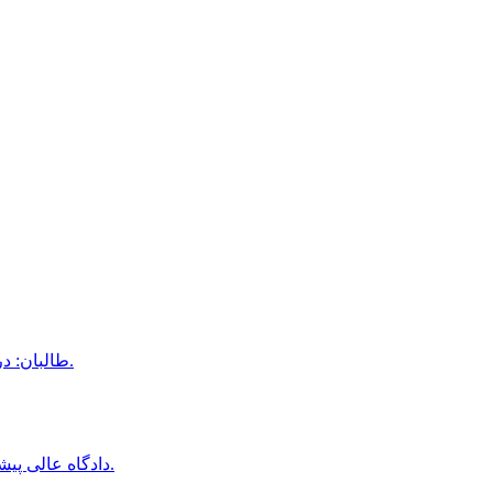
طالبان: در جریان سال جاری، ۱۶ هزار خانواده مهاجر به کندز بازگشته‌اند.
دادگاه عالى پيشاور درخواست اقامت موقت دو نظامى پيشين افغان را رد كرد.