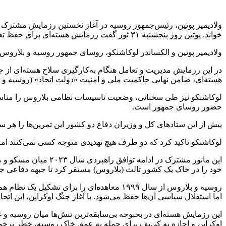
ولادیمیر پوتین، رئیس‌جمهور روسیه در آغاز نخستین رزمایش مشترک ه
خواند. پوتین روز پنجشنبه ۳۱ ثور گفت رزمایش هسته‌ای برای حفظ تعادل قوا در سطح جهانی ضروری است.
ولادیمیر پوتین و الکساندر لوکاشنکو، روسای جمهور روسیه و بلاروس پنجشنبه ۳۱ ثور در ارتباطی ویدیویی نخستین تمرین مشترک نیروهای هسته‌ای استراتژیک و تاکتیکی دو 
در این رزمایش مدیریت و تعامل هنگام به‌کارگیری سلاح هسته‌ای ا
هسته‌ای، ضامن نهایی حاکمیت ملی و امنیت «دولت اتحاد» (روسیه و
لوکاشنکو نیز طی سخنانی، وضعیت تاسیسات نظامی بلاروس را مناسب 
حضور روسای جمهور است.
پیش از این ستادهای کل و وزیران دفاع دو کشور این تمرین‌ها را هر 
لوکاشنکو تاکید کرد که دو طرف هیچ تهدیدی متوجه کسی نمی‌کنند ا
این مانور مشترک در 
خود را در خاک یک کشور ثالث (بلاروس) مستقر کرد تا جبهه دفاعی جدیدی
روسیه و بلاروس از سال ۱۹۹۹ معاهده‌ای را ب
اما استقلال سیاسی آن‌ها حفظ می‌شود. با آغاز جنگ اوکراین، این اتح
این رزمایش هسته‌ای در بحبوحه بی‌سابقه‌ترین تنش‌ها میان روسیه و
اوکراین و اجازه به کی‌یف برای حمله به عمق خاک روسیه، خطر برخو