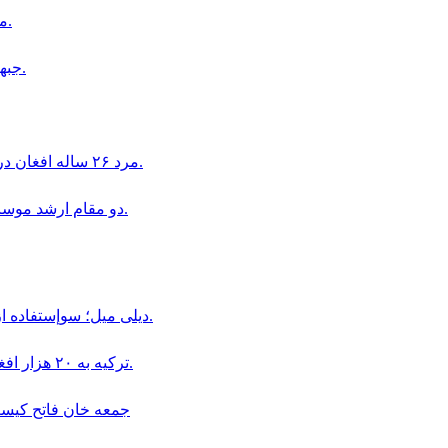
مواضع طالبان در ارگوى بدخشان هدف حمله راكتى قرار گرفت.
جبهه آزادى مسئوليت حمله به ميدان هوايى كابل را بر عهده گرفت.
مرد ٢۶ ساله افغان در اتريش به اتهام تجاوز جنسى به دو دختر ١۶ ساله بازداشت شد.
دو مقام ارشد موساد به دليل ناكامى در طرح سرنگونى حكومت ايران بركنار شدند.
ديلى ميل؛ سوإستفاده از كودكان در قالب «بجه بازى» همچنان در افغانستان ادامه دارد.
ترکیه به ۲۰ هزار افغان در بخش دامداری و پرورش حیوانات ویزای کاری داده است.
جمعه خان فاتح كيست و چگو