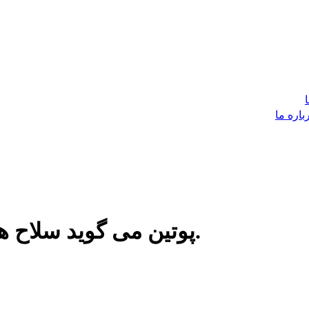
باره ما
پوتين مى گويد سلاح هسته اى ضامن امنيت روسيه است.